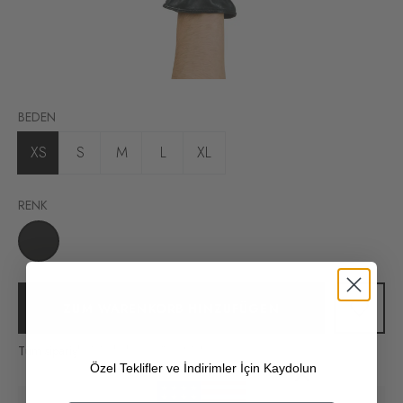
BEDEN
XS
S
M
L
XL
RENK
ZUM WARENKORB HINZUFÜGEN
Tüm siparişlerinizde kargo ücretsiz!
Özel Teklifler ve İndirimler İçin Kaydolun