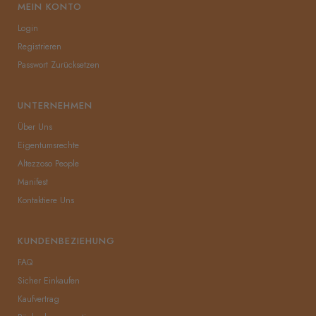
MEIN KONTO
Login
Registrieren
Passwort Zurücksetzen
UNTERNEHMEN
Über Uns
Eigentumsrechte
Altezzoso People
Manifest
Kontaktiere Uns
KUNDENBEZIEHUNG
FAQ
Sicher Einkaufen
Kaufvertrag