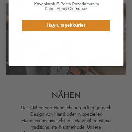
bir ülkeyi veya bölgeyi seçin.
Kaydolarak E-Posta Pazarlamasını
Kabul Etmiş Olursunuz
Devam
Hayır, teşekkürler
Frachtland ändern
NÄHEN
Das Nähen von Handschuhen erfolgt je nach
Design von Hand oder in speziellen
Handschuhnähmaschinen. Handnähen ist die
traditionellste Nähmethode. Unsere