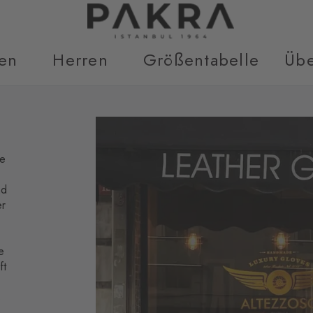
en
Herren
Größentabelle
Übe
ie
nd
er
e
ft
s