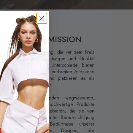
VISION & MISSION
ision:
Mit der Bedeutung, die wir dem Kreis
on Produkten, Dienstleistungen und Qualität
eimessen, schaffen wir Unterschiede, bieten
auerhafte Überlegenheit, verbreiten Altezzoso
uf der ganzen Welt und platzieren es als
nverzichtbare Modemarke.
ission:
Unseren Kunden wegweisende,
reative Lösungen und hochwertige Produkte
nd Dienstleistungen anzubieten, die sie von
nderen unterscheiden, unter Berücksichtigung
er sich ändernden Bedürfnisse unserer
unden, mit unseren Designs, der