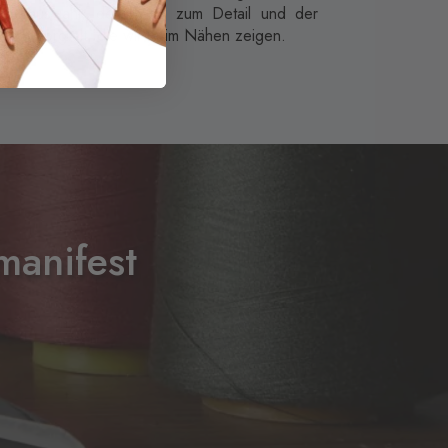
ederauswahl, der Liebe zum Detail und der
einen Sorgfalt, die wir beim Nähen zeigen.
manifest