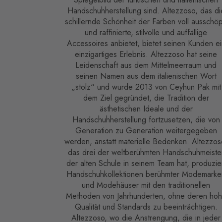
Handschuhherstellung sind. Altezzoso, das di
schillernde Schönheit der Farben voll ausschöp
und raffinierte, stilvolle und auffällige
Accessoires anbietet, bietet seinen Kunden ei
einzigartiges Erlebnis. Altezzoso hat seine
Leidenschaft aus dem Mittelmeerraum und
seinen Namen aus dem italienischen Wort
„stolz“ und wurde 2013 von Ceyhun Pak mit
dem Ziel gegründet, die Tradition der
ästhetischen Ideale und der
Handschuhherstellung fortzusetzen, die von
Generation zu Generation weitergegeben
werden, anstatt materielle Bedenken. Altezzos
das drei der weltberühmten Handschuhmeiste
der alten Schule in seinem Team hat, produzie
Handschuhkollektionen berühmter Modemarke
und Modehäuser mit den traditionellen
Methoden von Jahrhunderten, ohne deren ho
Qualität und Standards zu beeinträchtigen.
Altezzoso, wo die Anstrengung, die in jeder