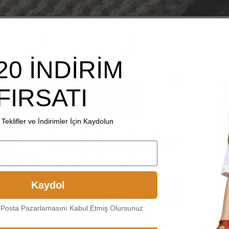
20 İNDİRİM
V
FIRSATI
v
b
Teklifler ve İndirimler İçin Kaydolun
d
a
Konumunuza özel içerikleri görmek ve
u
online alışveriş yapmak için başka bir
ülkeyi veya bölgeyi seçin.
M
k
Kaydol
Devam
u
a
-Posta Pazarlamasını Kabul Etmiş Olursunuz
d
Frachtland ändern
K