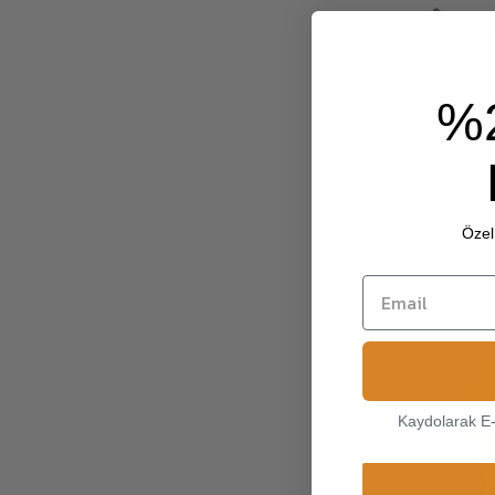
%
Baracuda Leathe
Özel 
₺ 2,999.99
Kaydolarak E