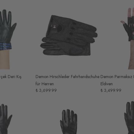
çek Deri Kış
Demon Hirschleder Fahrhandschuhe
Demon Parmaksız 
für Herren
Eldiven
₺ 3,699.99
₺ 3,499.99