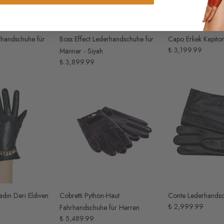
rhandschuhe für
Boss Effect Lederhandschuhe für
Capo Erkek Kapiton
₺ 3,199.99
Männer - Siyah
₺ 3,899.99
adın Deri Eldiven
Cobretti Python-Haut
Conte Lederhandsc
₺ 2,999.99
Fahrhandschuhe für Herren
₺ 5,489.99