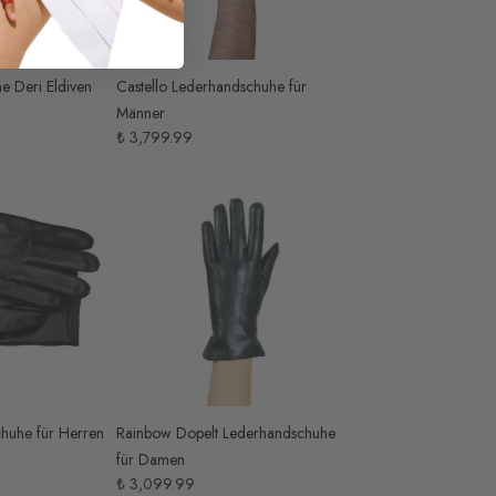
e Deri Eldiven
Castello Lederhandschuhe für
Männer
₺ 3,799.99
huhe für Herren
Rainbow Dopelt Lederhandschuhe
für Damen
₺ 3,099.99