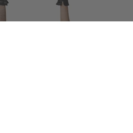
uhe für Herren
Eiffel Lederhandschuhe für Demen
₺ 3,099.99
Deri Eldiven
Ferro Zımbalı Parmaksız Kadın Deri