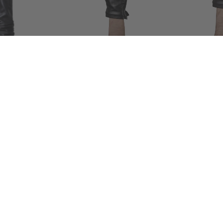
pernhandschuhe für
Duca Lederhandschuhe für Herren
Duca Lederhandsch
₺ 2,999.99
₺ 3,299.99
dschuhe für Demen
Farfalle Papyonlu Kadın Deri Eldiven
Feline Kadın Piton 