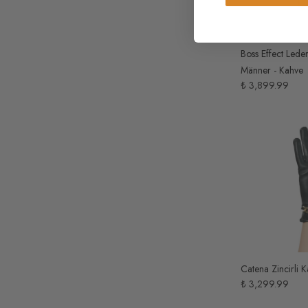
Boss Effect Lede
Männer - Kahve
₺ 3,899.99
Catena Zincirli K
₺ 3,299.99