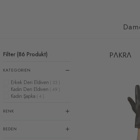
Dam
PΛKRΛ
Filter
(
86
Produkt
)
KATEGORIEN
Erkek Deri Eldiven
(
33
)
Kadın Deri Eldiven
(
49
)
Kadın Şapka
(
4
)
RENK
BEDEN