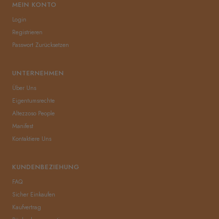
MEIN KONTO
Senna ile her sürüş, sadece bir yolculuk değil;
Login
karakterinizin ve stilinizin yansımasıdır.
Registrieren
DAYANIKLI VE İNCE BİRİNCİ SINIF İTALYAN
Passwort Zurücksetzen
NAPA DERİSİ] Premium gerçek İtalyan napa
kuzu derisi doğal, esnek, ince, yumuşak
UNTERNEHMEN
dokusu ve dayanaklı yapısı sayesinde Senna
deri sürücü eldiveni konforunuzdan taviz
Über Uns
vermeden ve formu bozulmadan uzun yıllar
Eigentumsrechte
kullanmanıza olanak tanıyacak.
Altezzoso People
[TÜM PARMAKLARDA SMART
Manifest
TOUCHSCREEN™ ÖZELLİĞİ] Cep
telefonunuzu tüm parmaklarınıza
Kontaktiere Uns
kullanabilmenize olanak sağlayacak patetentli
Pakra Smart Touchscreen™ deri teknolojisi
KUNDENBEZIEHUNG
bu özelliğini ömür boyu kullanmanıza olanak
tanır. Pakra deri yüzeyine sıkılan geçici sprey
FAQ
kullanmak yerine, kendi özel ve üst kalitede
Sicher Einkaufen
ki Touchscreen formülünü deri ham
Kaufvertrag
haldeyken işlentiye ekler ve deri dolaplarında