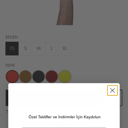
BEDEN
XS
S
M
L
XL
RENK
ZUM WARENKORB HINZUFÜGEN
Tüm siparişlerinizde kargo ücretsiz!
Özel Teklifler ve İndirimler İçin Kaydolun