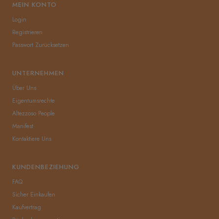
MEIN KONTO
Login
Registrieren
Passwort Zurücksetzen
UNTERNEHMEN
Über Uns
Eigentumsrechte
Altezzoso People
Manifest
Kontaktiere Uns
KUNDENBEZIEHUNG
FAQ
Sicher Einkaufen
Kaufvertrag