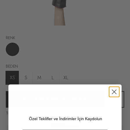
RENK
BEDEN
XS
S
M
L
XL
ZUM WARENKORB HINZUFÜGEN
Tüm siparişlerinizde kargo ücretsiz!
Özel Teklifler ve İndirimler İçin Kaydolun