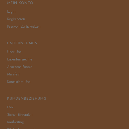
MEIN KONTO
Login
[%100 GERÇEK İTALYAN NAPA KUZU
DERİSİ]
Premium kalitede gerçek İtalyan napa
Registrieren
kuzu derisi doğal, yumuşak ve dayanaklı
Passwort Zurücksetzen
yapısıyla konforunuzdan taviz vermeden uzun
yıllar kullanmanıza olanak tanıyacak. Doğal
UNTERNEHMEN
deri sayesinde cildiniz nefes
alabilecek. Dünya’nın en iyi zanaatkarları
Über Uns
birinci sınıf deriyi mükemmel el işçiliği ve
Eigentumsrechte
geleneksel yöntemler kullanılarak bir sanat
Altezzoso People
eserine dönüştürmekte.
Manifest
[%100 İTALYAN YÜN ASTAR]
Doğal İtalyan
Merinos koyun yünü astar soğuk kış
Kontaktiere Uns
günlerinde hem ellerinizi sıcacık tutacak, hem
de rüzgarın olumsuz etkilerinden koruyacak.
KUNDENBEZIEHUNG
Soğuk hava ve rüzgar cildinizin nem içeriğini
azaltarak kepeklenme, kızarıklık, koyulaşma,
FAQ
yanma, kaşıntı ve erken yaşlanma gibi pek
Sicher Einkaufen
çok soruna neden olmakta. Altezzoso deri
Kaufvertrag
eldiven sadece en iyi kalitede malzemeler