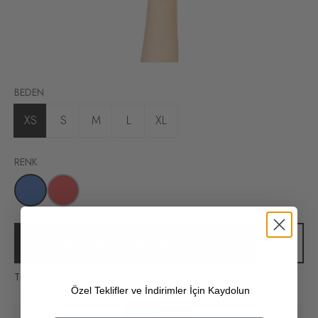
BEDEN
XS
S
M
L
XL
RENK
ZUM WARENKORB HINZUFÜGEN
Tüm siparişlerinizde kargo ücretsiz!
Özel Teklifler ve İndirimler İçin Kaydolun