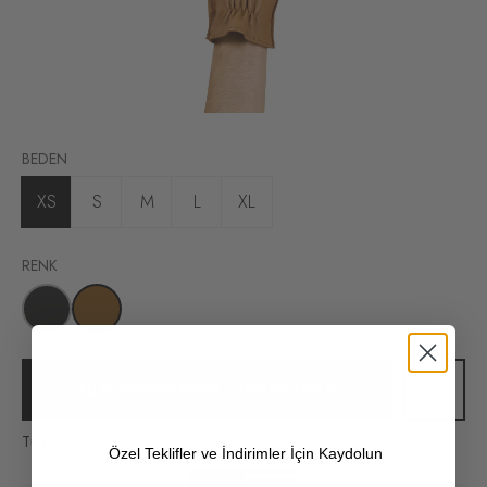
BEDEN
XS
S
M
L
XL
RENK
ZUM WARENKORB HINZUFÜGEN
Tüm siparişlerinizde kargo ücretsiz!
Özel Teklifler ve İndirimler İçin Kaydolun