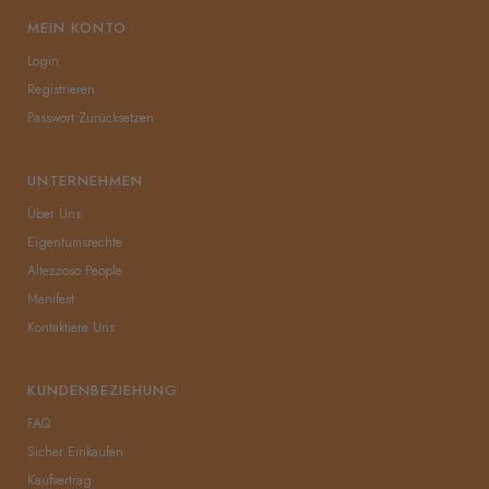
MEIN KONTO
Login
Registrieren
Passwort Zurücksetzen
UNTERNEHMEN
Über Uns
Eigentumsrechte
Altezzoso People
Manifest
Kontaktiere Uns
KUNDENBEZIEHUNG
FAQ
Sicher Einkaufen
Kaufvertrag