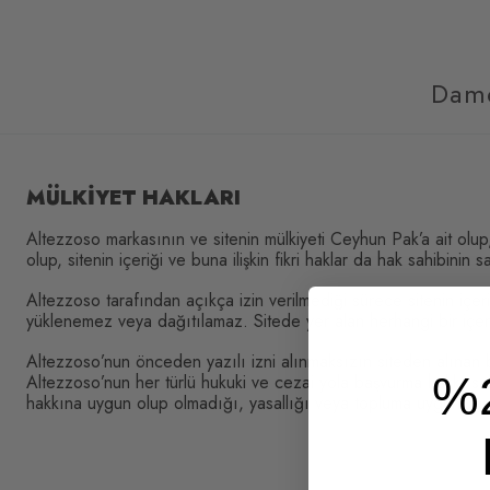
Dam
MÜLKİYET HAKLARI
Altezzoso markasının ve sitenin mülkiyeti Ceyhun Pak’a ait olu
olup, sitenin içeriği ve buna ilişkin fikri haklar da hak sahibinin sa
Altezzoso tarafından açıkça izin verilmediği sürece sitenin içer
yüklenemez veya dağıtılamaz. Sitede yer alan herhangi bir içer
Altezzoso’nun önceden yazılı izni alınmaksızın siteden alınan b
%
Altezzoso’nun her türlü hukuki ve cezai yola başvurma hakkı saklı
hakkına uygun olup olmadığı, yasallığı veya topluma uygunluğu