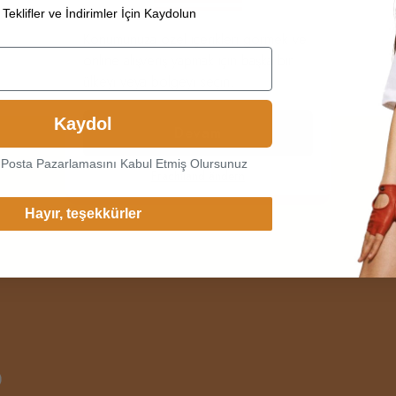
Teklifler ve İndirimler İçin Kaydolun
Konumunuza özel içerikleri görmek ve
online alışveriş yapmak için başka bir
ülkeyi veya bölgeyi seçin.
Kaydol
Devam
-Posta Pazarlamasını Kabul Etmiş Olursunuz
Frachtland ändern
M
Lo
Hayır, teşekkürler
Reg
Pas