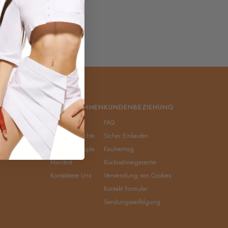
EIN KONTO
UNTERNEHMEN
KUNDENBEZIEHUNG
gin
Über Uns
FAQ
istrieren
Eigentumsrechte
Sicher Einkaufen
swort Zurücksetzen
Altezzoso People
Kaufvertrag
Manifest
Rücknahmegarantie
Kontaktiere Uns
Verwendung von Cookies
Kontakt Formular
Sendungsverfolgung