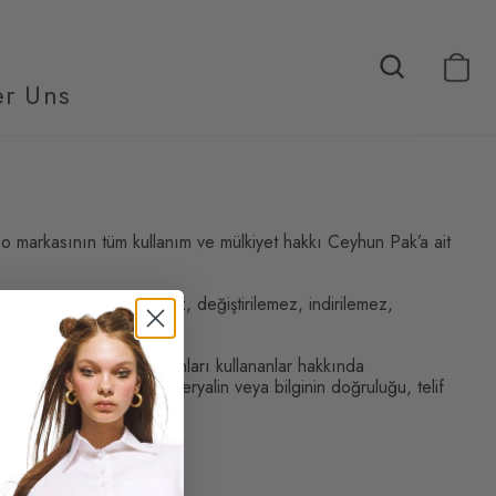
r Uns
so markasının tüm kullanım ve mülkiyet hakkı Ceyhun Pak’a ait
, tekrardan yayınlanamaz, değiştirilemez, indirilemez,
kilde yorumlanamaz.
luluğu olmadığı gibi, bunları kullananlar hakkında
lebilen bir içeriğin, materyalin veya bilginin doğruluğu, telif
r.