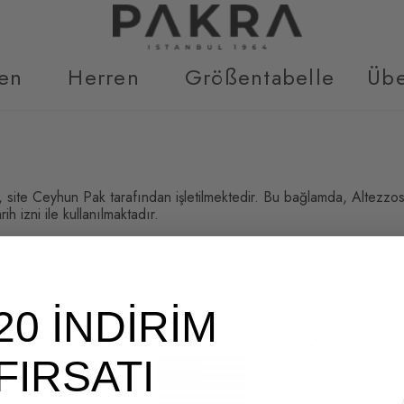
en
Herren
Größentabelle
Übe
p, site Ceyhun Pak tarafından işletilmektedir. Bu bağlamda, Altezzo
rih izni ile kullanılmaktadır.
iği hiç bir şekilde kopyalanamaz, çoğaltılamaz, tekrardan üretilemez
ik Altezzoso’nun fikri mülkiyet hakkını kullanma hakkını verecek şe
elge, bilgi ve görseller üzerinde Altezzoso’nun herhangi bir sorum
20 İNDİRİM
dır. Altezzoso’nun site içeriğinde yer alan veya site üzerinden erişi
 konularında bir araştırma yapma mecburiyeti ve yükümlülüğü yoktu
FIRSATI