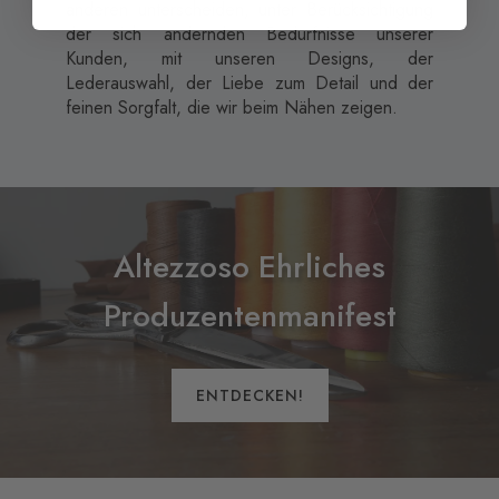
anderen unterscheiden, unter Berücksichtigung
der sich ändernden Bedürfnisse unserer
Kunden, mit unseren Designs, der
Lederauswahl, der Liebe zum Detail und der
feinen Sorgfalt, die wir beim Nähen zeigen.
Altezzoso Ehrliches
Produzentenmanifest
ENTDECKEN!