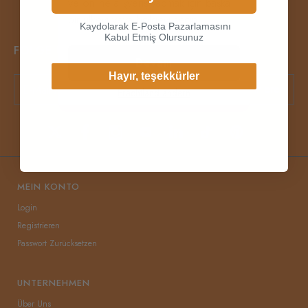
ve online alışveriş yapmak için başka
bir ülkeyi veya bölgeyi seçin.
Kaydolarak E-Posta Pazarlamasını
Kabul Etmiş Olursunuz
FOLGE UNS!
Devam
Hayır, teşekkürler
Abonnieren
Frachtland ändern
MEIN KONTO
Login
Registrieren
Passwort Zurücksetzen
UNTERNEHMEN
Über Uns