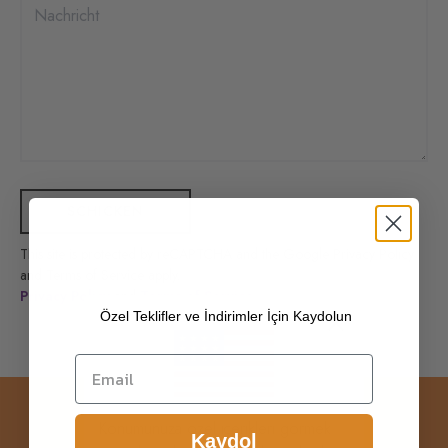
SCHICKEN
This site is protected by reCAPTCHA and the Google Privacy Policy
and Terms of Service apply.
Privacy Policy
and
Terms of Service
Özel Teklifler ve İndirimler İçin Kaydolun
Konumunuza özel içerikleri görmek
Kaydol