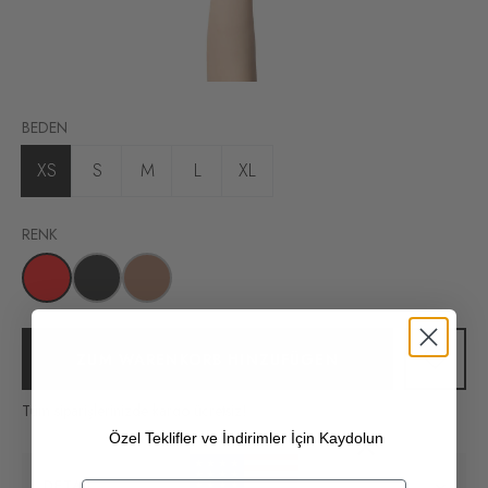
BEDEN
XS
S
M
L
XL
RENK
ZUM WARENKORB HINZUFÜGEN
Tüm siparişlerinizde kargo ücretsiz!
Özel Teklifler ve İndirimler İçin Kaydolun
DETAIL