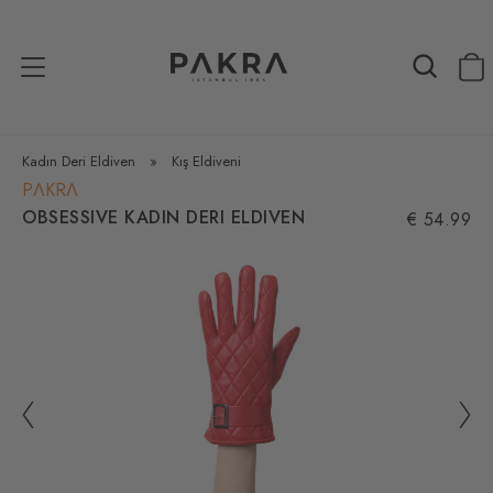
Kadın Deri Eldiven
»
Kış Eldiveni
PΛKRΛ
OBSESSIVE KADIN DERI ELDIVEN
€ 54.99