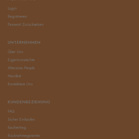
yıllar kullanmanıza olanak tanıyacak. Doğal
Login
deri sayesinde cildiniz nefes
alabilecek. Dünya’nın en iyi zanaatkarları
Registrieren
birinci sınıf deriyi mükemmel el işçiliği ve
Passwort Zurücksetzen
geleneksel yöntemler kullanılarak bir sanat
eserine dönüştürmekte.
UNTERNEHMEN
[%100 İTALYAN YÜN ASTAR]
Doğal İtalyan
Merinos koyun yünü astar soğuk kış
Über Uns
günlerinde hem ellerinizi sıcacık tutacak, hem
Eigentumsrechte
de rüzgarın olumsuz etkilerinden koruyacak.
Altezzoso People
Soğuk hava ve rüzgar cildinizin nem içeriğini
Manifest
azaltarak kepeklenme, kızarıklık, koyulaşma,
yanma, kaşıntı ve erken yaşlanma gibi pek
Kontaktiere Uns
çok soruna neden olmakta. Pakra deri
eldiven sadece en iyi kalitede malzemeler
KUNDENBEZIEHUNG
kullanarak müşterilerinin ihtiyaçlarına yönelik
fark yaratacak hizmetler sunmaktadır.
FAQ
[İTALYAN FİT KALIP]
Elinize uygun bedeni
Sicher Einkaufen
seçmeniz durumunda Pakra adeta elinizde
Kaufvertrag
ikinci bir cilt gibi duracaktır. Fit ve modern
Rücknahmegarantie