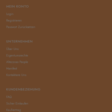
MEIN KONTO
Login
Registrieren
Passwort Zurücksetzen
UNTERNEHMEN
Über Uns
Eigentumsrechte
Altezzoso People
Manifest
Kontaktiere Uns
KUNDENBEZIEHUNG
FAQ
Sicher Einkaufen
Kaufvertrag