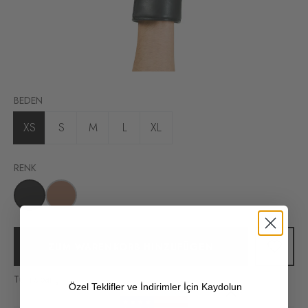
BEDEN
XS
S
M
L
XL
RENK
ZUM WARENKORB HINZUFÜGEN
Tüm siparişlerinizde kargo ücretsiz!
Özel Teklifler ve İndirimler İçin Kaydolun