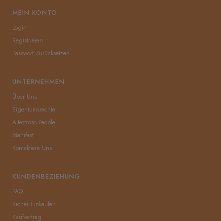
MEIN KONTO
Login
Registrieren
Passwort Zurücksetzen
UNTERNEHMEN
Über Uns
Eigentumsrechte
Altezzoso People
Manifest
Kontaktiere Uns
KUNDENBEZIEHUNG
FAQ
Sicher Einkaufen
Kaufvertrag