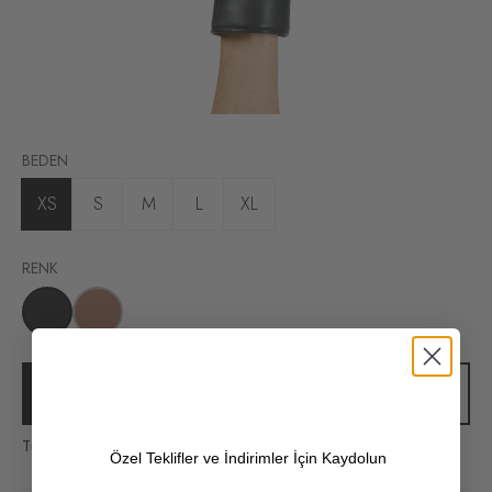
BEDEN
XS
S
M
L
XL
RENK
ZUM WARENKORB HINZUFÜGEN
Tüm siparişlerinizde kargo ücretsiz!
Özel Teklifler ve İndirimler İçin Kaydolun