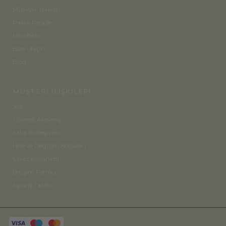
Mülkiyet Hakları
Pakra People
Manifesto
Bize Ulaşın
Blog
MÜŞTERİ İLİŞKİLERİ
SSS
Güvenli Alışveriş
Satış Sözleşmesi
İade ve Değişim Koşulları
Çerez Kullanımı
İletişim Formu
Sipariş Takibi