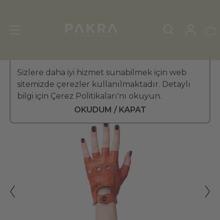
KADIN DERİ ELDİVEN
Sizlere daha iyi hizmet sunabilmek için web
»
SÜRÜCÜ ELDİVENİ
sitemizde çerezler kullanılmaktadır. Detaylı
PΛKRΛ
bilgi için Çerez Politikaları'nı okuyun.
Voyage Parmaksız Kadın Deri
₺ 3,189.99
Sürücü Eldiveni
OKUDUM / KAPAT