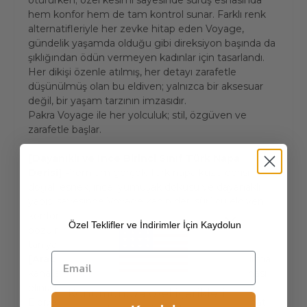
otururken; özel kesimi sayesinde sürüş esnasında
hem konfor hem de tam kontrol sunar. Farklı renk
alternatifleriyle her zevke hitap eden Voyage,
gündelik yaşamda olduğu gibi direksiyon başında da
şıklığından ödün vermeyen kadınlar için tasarlandı.
Her dikişi özenle atılmış, her detayı zarafetle
düşünülmüş olan bu eldiven; yalnızca bir aksesuar
değil, bir yaşam tarzının imzasıdır.
Pakra Voyage ile her yolculuk; stil, özgüven ve
zarafetle başlar.
[Dayanıklı ve İnce Birinci Sınıf Türk Napa
Derisi]
Premium gerçek Türk napa kuzu derisi
doğal, esnek, ince, yumuşak dokusu ve dayanaklı
yapısı sayesinde Voyage kadın deri sürücü eldiveni
konforunuzdan taviz vermeden ve formu
Özel Teklifler ve İndirimler İçin Kaydolun
bozulmadan uzun yıllar kullanmanıza olanak
tanıyacak.
[Araç Kullanımı için Özel Tasarım]
Havalandırma
kanalları ve deri gibi doğal bir materyal kullanılması
elinizin maksimum nefes alabilmesini sağlar.
Konumunuza özel içerikleri
Eldivenin esnek yapısı parmak eklemlerinizin rahat