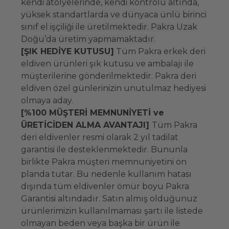
kendi atölyelerinde, kendi kontrolü altında,
yüksek standartlarda ve dünyaca ünlü birinci
sınıf el işçiliği ile üretilmektedir. Pakra Uzak
Doğu’da üretim yapmamaktadır.
[ŞIK HEDİYE KUTUSU]
Tüm Pakra erkek deri
eldiven ürünleri şık kutusu ve ambalajı ile
müşterilerine gönderilmektedir. Pakra deri
eldiven özel günlerinizin unutulmaz hediyesi
olmaya aday.
[%100 MÜŞTERİ MEMNUNİYETİ ve
ÜRETİCİDEN ALMA AVANTAJI]
Tüm Pakra
deri eldivenler resmi olarak 2 yıl tadilat
garantisi ile desteklenmektedir. Bununla
birlikte Pakra müşteri memnuniyetini ön
planda tutar. Bu nedenle kullanım hatası
dışında tüm eldivenler ömür boyu Pakra
Garantisi altındadır. Satın almış olduğunuz
ürünlerimizin kullanılmaması şartı ile listede
olmayan beden veya başka bir ürün ile