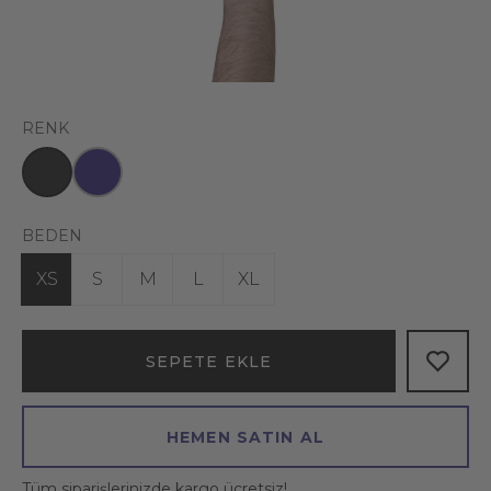
RENK
BEDEN
XS
S
M
L
XL
SEPETE EKLE
HEMEN SATIN AL
Tüm siparişlerinizde kargo ücretsiz!