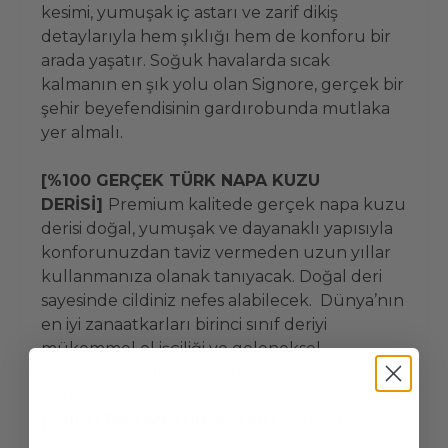
kesimi, yumuşak iç astarı ve zarif dikiş
detaylarıyla hem şıklığı hem de konforu bir
arada yaşatır. Soğuk havalarda sıcak
kalmanın en şık yolu olan Signore, gerçek bir
şehir beyefendisinin gardırobunda mutlaka
yer almalı.
[%100 GERÇEK TÜRK NAPA KUZU
DERİSİ]
Premium kalitede gerçek napa kuzu
derisi doğal, yumuşak ve dayanaklı yapısıyla
konforunuzdan taviz vermeden uzun yıllar
kullanmanıza olanak tanıyacak. Doğal deri
sayesinde cildiniz nefes alabilecek. Dünya’nın
en iyi zanaatkarları birinci sınıf deriyi
mükemmel el işçiliği ve geleneksel
yöntemler kullanılarak bir sanat eserine
dönüştürmekte.
[%100 İTALYAN YÜN ASTAR]
Doğal İtalyan
Merinos koyun yünü astar soğuk kış