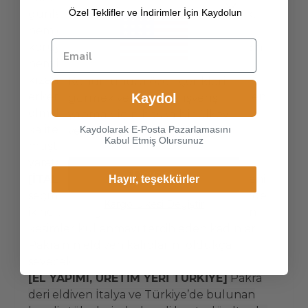
Özel Teklifler ve İndirimler İçin Kaydolun
günlerinde hem ellerinizi sıcacık tutacak,
hem de rüzgarın olumsuz etkilerinden
koruyacak. Soğuk hava ve rüzgar cildinizin
nem içeriğini azaltarak kepeklenme,
kızarıklık, koyulaşma, yanma, kaşıntı ve
Konumunuza özel içerikleri
erken yaşlanma gibi pek çok soruna neden
Kaydol
görmek ve online alışveriş
olmakta. Pakra deri eldiven sadece en iyi
yapmak için başka bir ülkeyi
kalitede malzemeler kullanarak
Kaydolarak E-Posta Pazarlamasını
veya bölgeyi seçin.
Kabul Etmiş Olursunuz
müşterilerinin ihtiyaçlarına yönelik fark
yaratacak hizmetler sunmaktadır.
Devam
[İTALYAN FİT KALIP]
Elinize uygun bedeni
Hayır, teşekkürler
seçmeniz durumunda Pakra adeta elinizde
Kargo Ülkesi Değiştir
ikinci bir cilt gibi duracaktır. Fit ve modern
kesimler kullanmayı tercih eden kadınlar
Pakra'nın eldiven kalıplarını oldukça
sevecek.
[EL YAPIMI, ÜRETİM YERİ TÜRKİYE]
Pakra
deri eldiven İtalya ve Türkiye’de bulunan