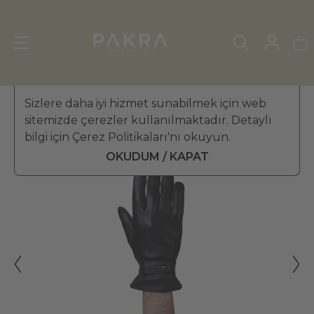
ERKEK DERİ ELDİVEN
Sizlere daha iyi hizmet sunabilmek için web
»
KIŞ ELDİVENİ
sitemizde çerezler kullanılmaktadır. Detaylı
PΛKRΛ
bilgi için Çerez Politikaları'nı okuyun.
Signore Erkek Deri Eldiven
₺ 3,199.99
OKUDUM / KAPAT