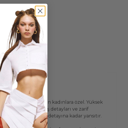
şuyla öne çıkmak isteyen kadınlara özel. Yüksek
or sunar. İnce dikiş detayları ve zarif
tilinizi de en ince detayına kadar yansıtır.