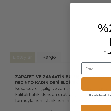
%
Özel 
Detaylar
Kargo
ZARAFET VE ZANAATİN BULUŞTUĞU NOKTA:
RECINTO KADIN DERİ ELDİVEN
Kusursuz el işçiliği ve zamansız bir stil anlayış
kaliteli hakiki deriden üretilen yapısı, ele mük
Kaydolarak E
formuyla hem klasik hem modern kombinlerin tama