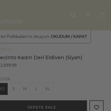
kımızda
ez Politikaları'nı okuyun.
OKUDUM / KAPAT
ADIN DERİ ELDİVEN
»
KIŞ ELDİVENİ
ΛKRΛ
ecinto Kadın Deri Eldiven (Siyah)
 2,999.99
EDEN
XS
S
M
L
XL
SEPETE EKLE