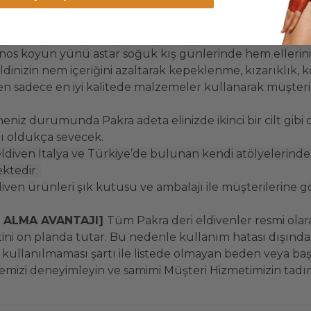
ium kalitede gerçek napa kuzu derisi doğal, yumuşak v
k. Doğal deri sayesinde cildiniz nefes alabilecek. Dünya’n
llanılarak bir sanat eserine dönüştürmekte.
nos koyun yünü astar soğuk kış günlerinde hem ellerini
dinizin nem içeriğini azaltarak kepeklenme, kızarıklık, 
 sadece en iyi kalitede malzemeler kullanarak müşterile
niz durumunda Pakra adeta elinizde ikinci bir cilt gibi 
nı oldukça sevecek.
eldiven İtalya ve Türkiye’de bulunan kendi atölyelerinde
mektedir.
ven ürünleri şık kutusu ve ambalajı ile müşterilerine g
N ALMA AVANTAJI]
Tüm Pakra deri eldivenler resmi olarak
ni ön planda tutar. Bu nedenle kullanım hatası dışında
ullanılmaması şartı ile listede olmayan beden veya başka 
temizi deneyimleyin ve samimi Müşteri Hizmetimizin tadın