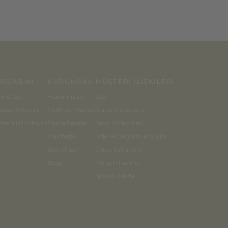
HESABIM
KURUMSAL
MÜŞTERİ İLİŞKİLERİ
iriş Yap
Hakkımızda
SSS
esap Oluştur
Mülkiyet Hakları
Güvenli Alışveriş
ifremi Unuttum
Pakra People
Satış Sözleşmesi
Manifesto
İade ve Değişim Koşulları
Bize Ulaşın
Çerez Kullanımı
Blog
İletişim Formu
Sipariş Takibi