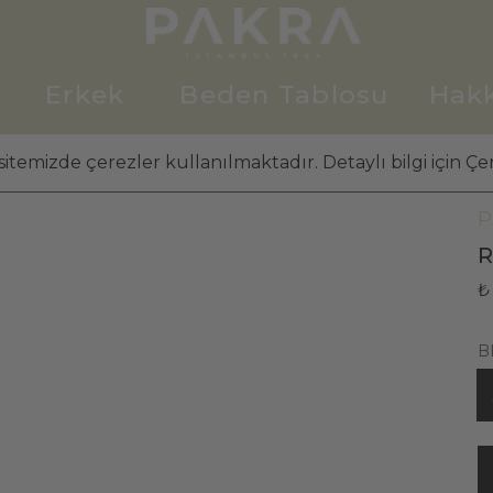
Erkek
Beden Tablosu
Hak
itemizde çerezler kullanılmaktadır. Detaylı bilgi için Çer
K
P
R
₺
B