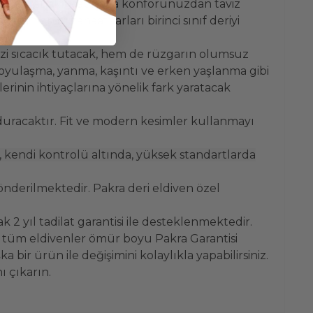
e dayanaklı yapısıyla konforunuzdan taviz
ın en iyi zanaatkarları birinci sınıf deriyi
zi sıcacık tutacak, hem de rüzgarın olumsuz
koyulaşma, yanma, kaşıntı ve erken yaşlanma gibi
rinin ihtiyaçlarına yönelik fark yaratacak
duracaktır. Fit ve modern kesimler kullanmayı
, kendi kontrolü altında, yüksek standartlarda
önderilmektedir. Pakra deri eldiven özel
 2 yıl tadilat garantisi ile desteklenmektedir.
 tüm eldivenler ömür boyu Pakra Garantisi
bir ürün ile değişimini kolaylıkla yapabilirsiniz.
ı çıkarın.