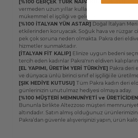
[%100 GERÇEK TÜRK NAPA KUZU DERİSİ]
Prem
vermeden uzun yıllar kullanmanıza olanak tanıyaca
mükemmel el işçiliği ve geleneksel yöntemler ku
[%100 İTALYAN YÜN ASTAR]
Doğal İtalyan Meri
etkilerinden koruyacak. Soğuk hava ve rüzgar cil
pek çok soruna neden olmakta. Pakra deri eldiven
hizmetler sunmaktadır.
[İTALYAN FİT KALIP]
Elinize uygun bedeni seçme
tercih eden kadınlar Pakra'nın eldiven kalıpları
[EL YAPIMI, ÜRETİM YERİ TÜRKİYE]
Pakra deri 
ve dünyaca ünlü birinci sınıf el işçiliği ile üretil
[ŞIK HEDİYE KUTUSU]
Tüm Pakra kadın deri eldi
günlerinizin unutulmaz hediyesi olmaya aday.
[%100 MÜŞTERİ MEMNUNİYETİ ve ÜRETİCİDE
Bununla birlikte Altezzoso müşteri memnuniyeti
altındadır. Satın almış olduğunuz ürünlerimizin k
Pakra’dan güvenle alışverişinizi yapın, ürün kali