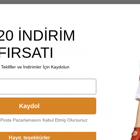
20 İNDİRİM
FIRSATI
Teklifler ve İndirimler İçin Kaydolun
Konumunuza özel içerikleri
görmek ve online alışveriş
yapmak için başka bir ülkeyi
veya bölgeyi seçin.
Kaydol
ıyla tasarlanan Recinto Kadın Deri Eldiven, sofistike duru
Devam
emmel otururken yumuşak iç astarı sayesinde gün boyu konf
-Posta Pazarlamasını Kabul Etmiş Olursunuz
mlayıcısıdır. Soğuk havalarda sadece ısıtmakla kalmaz; s
Kargo Ülkesi Değiştir
Hayır, teşekkürler