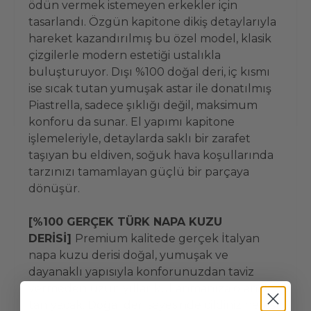
ödün vermek istemeyen erkekler için
tasarlandı. Özgün kapitone dikiş detaylarıyla
hareket kazandırılmış bu özel model, klasik
çizgilerle modern estetiği ustalıkla
buluşturuyor. Dışı %100 doğal deri, iç kısmı
ise sıcak tutan yumuşak astar ile donatılmış
Piastrella, sadece şıklığı değil, maksimum
konforu da sunar. El yapımı kapitone
işlemeleriyle, detaylarda saklı bir zarafet
taşıyan bu eldiven, soğuk hava koşullarında
tarzınızı tamamlayan güçlü bir parçaya
dönüşür.
[%100 GERÇEK TÜRK NAPA KUZU
DERİSİ]
Premium kalitede gerçek İtalyan
napa kuzu derisi doğal, yumuşak ve
dayanaklı yapısıyla konforunuzdan taviz
vermeden uzun yıllar kullanmanıza olanak
tanıyacak. Doğal deri sayesinde cildiniz nefes