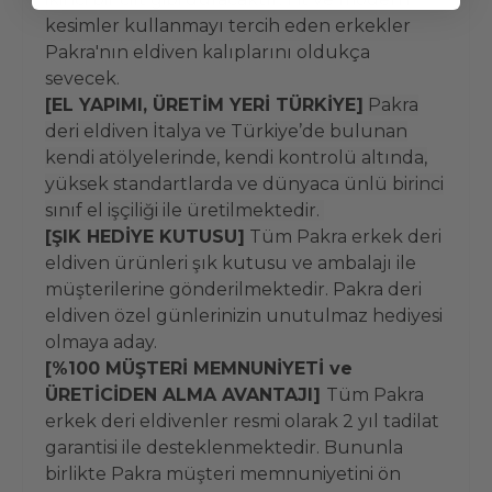
kesimler kullanmayı tercih eden erkekler
Pakra'nın eldiven kalıplarını oldukça
sevecek.
[EL YAPIMI, ÜRETİM YERİ TÜRKİYE]
Pakra
deri eldiven İtalya ve Türkiye’de bulunan
kendi atölyelerinde, kendi kontrolü altında,
yüksek standartlarda ve dünyaca ünlü birinci
sınıf el işçiliği ile üretilmektedir.
[ŞIK HEDİYE KUTUSU]
Tüm Pakra erkek deri
eldiven ürünleri şık kutusu ve ambalajı ile
müşterilerine gönderilmektedir. Pakra deri
eldiven özel günlerinizin unutulmaz hediyesi
olmaya aday.
[%100 MÜŞTERİ MEMNUNİYETİ ve
ÜRETİCİDEN ALMA AVANTAJI]
Tüm Pakra
erkek deri eldivenler resmi olarak 2 yıl tadilat
garantisi ile desteklenmektedir. Bununla
birlikte Pakra müşteri memnuniyetini ön