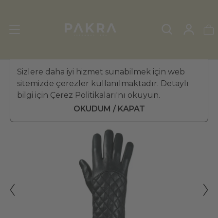
ERKEK DERİ ELDİVEN
Sizlere daha iyi hizmet sunabilmek için web
»
KIŞ ELDİVENİ
sitemizde çerezler kullanılmaktadır. Detaylı
PΛKRΛ
bilgi için Çerez Politikaları'nı okuyun.
Piastrella Erkek Deri Kışlık
₺ 3,599.99
Kapitone Eldiven
OKUDUM / KAPAT