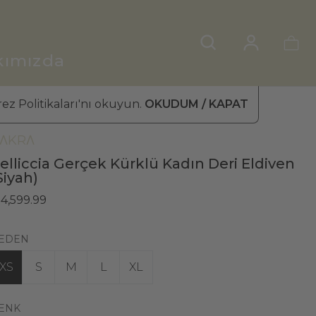
kımızda
ez Politikaları'nı okuyun.
OKUDUM / KAPAT
ADIN DERİ ELDİVEN
»
KÜRKLÜ ELDİVEN
ΛKRΛ
elliccia Gerçek Kürklü Kadın Deri Eldiven
Siyah)
 4,599.99
EDEN
XS
S
M
L
XL
ENK