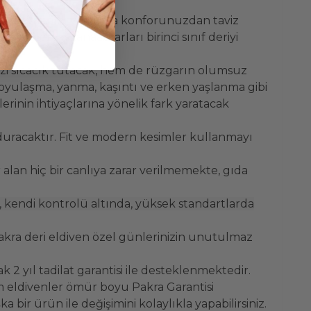
e dayanaklı yapısıyla konforunuzdan taviz
ın en iyi zanaatkarları birinci sınıf deriyi
zi sıcacık tutacak, hem de rüzgarın olumsuz
koyulaşma, yanma, kaşıntı ve erken yaşlanma gibi
rinin ihtiyaçlarına yönelik fark yaratacak
duracaktır. Fit ve modern kesimler kullanmayı
alan hiç bir canlıya zarar verilmemekte, gıda
, kendi kontrolü altında, yüksek standartlarda
akra deri eldiven özel günlerinizin unutulmaz
 2 yıl tadilat garantisi ile desteklenmektedir.
 eldivenler ömür boyu Pakra Garantisi
bir ürün ile değişimini kolaylıkla yapabilirsiniz.