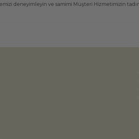
temizi deneyimleyin ve samimi Müşteri Hizmetimizin tadın
G
H
Ş