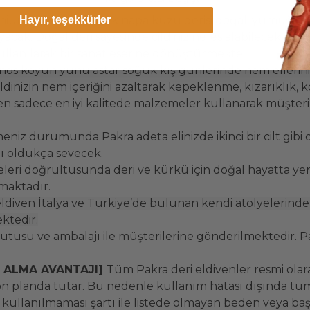
Hayır, teşekkürler
ium kalitede gerçek napa kuzu derisi doğal, yumuşak v
k. Doğal deri sayesinde cildiniz nefes alabilecek. Dünya’n
llanılarak bir sanat eserine dönüştürmekte.
nos koyun yünü astar soğuk kış günlerinde hem ellerini
dinizin nem içeriğini azaltarak kepeklenme, kızarıklık, 
 sadece en iyi kalitede malzemeler kullanarak müşterile
niz durumunda Pakra adeta elinizde ikinci bir cilt gibi 
nı oldukça sevecek.
leri doğrultusunda deri ve kürkü için doğal hayatta yer 
lmaktadır.
eldiven İtalya ve Türkiye’de bulunan kendi atölyelerinde
ektedir.
utusu ve ambalajı ile müşterilerine gönderilmektedir. P
N ALMA AVANTAJI]
Tüm Pakra deri eldivenler resmi olarak
n planda tutar. Bu nedenle kullanım hatası dışında tüm
ullanılmaması şartı ile listede olmayan beden veya başka 