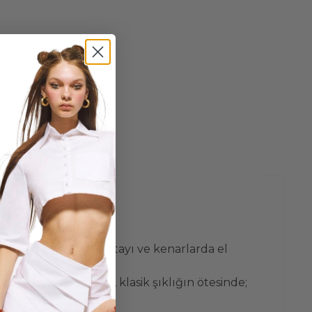
mındaki zarif kürk detayı ve kenarlarda el
sedersiniz. Pelliccia, klasik şıklığın ötesinde;