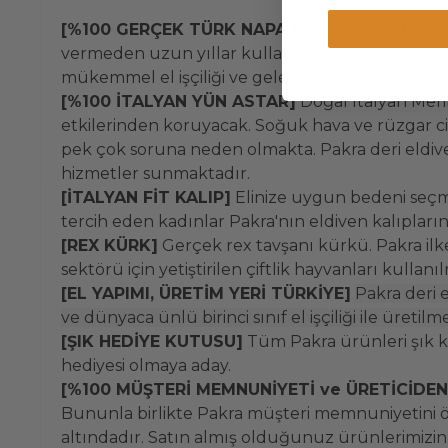
[%100 GERÇEK TÜRK NAPA KUZU DERİSİ]
Prem
vermeden uzun yıllar kullanmanıza olanak tanıyaca
mükemmel el işçiliği ve geleneksel yöntemler ku
[%100 İTALYAN YÜN ASTAR]
Doğal İtalyan Meri
etkilerinden koruyacak. Soğuk hava ve rüzgar cil
pek çok soruna neden olmakta. Pakra deri eldiven
hizmetler sunmaktadır.
[İTALYAN FİT KALIP]
Elinize uygun bedeni seçme
tercih eden kadınlar Pakra'nın eldiven kalıpları
[REX KÜRK]
Gerçek rex tavşanı kürkü. Pakra ilke
sektörü için yetiştirilen çiftlik hayvanları kullanı
[EL YAPIMI, ÜRETİM YERİ TÜRKİYE]
Pakra deri 
ve dünyaca ünlü birinci sınıf el işçiliği ile üretilm
[ŞIK HEDİYE KUTUSU]
Tüm Pakra ürünleri şık k
hediyesi olmaya aday.
[%100 MÜŞTERİ MEMNUNİYETİ ve ÜRETİCİDE
Bununla birlikte Pakra müşteri memnuniyetini ö
altındadır. Satın almış olduğunuz ürünlerimizin k