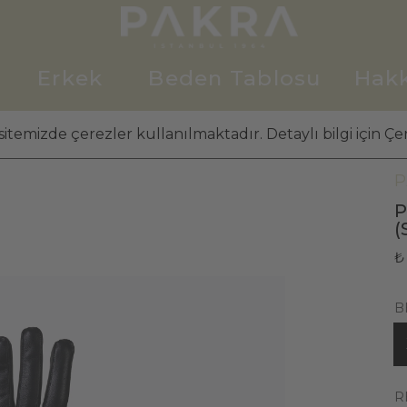
Erkek
Beden Tablosu
Hak
itemizde çerezler kullanılmaktadır. Detaylı bilgi için Çer
K
P
P
(
₺
B
R