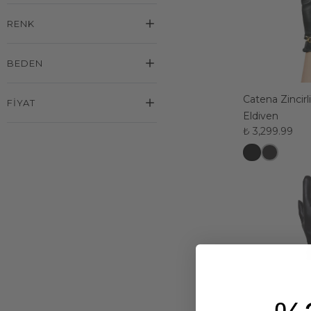
RENK
BEDEN
Catena Zincirl
FIYAT
Eldiven
₺ 3,299.99