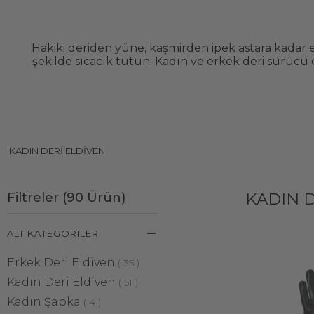
Hakiki deriden yüne, kaşmirden ipek astara kadar en
şekilde sıcacık tutun. Kadın ve erkek deri sürücü
KADIN DERI ELDIVEN
KADIN 
Filtreler
(
90
Ürün
)
ALT KATEGORILER
Erkek Deri Eldiven
(
35
)
Kadın Deri Eldiven
(
51
)
Kadın Şapka
(
4
)