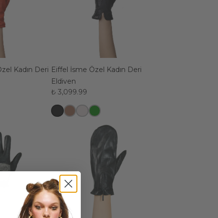
zel Kadın Deri
Eiffel İsme Özel Kadın Deri
Eldiven
₺ 3,099.99