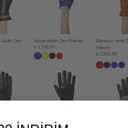
i Kadın Deri
Azure Kadın Deri Eldiven
Rainbow İsme Ö
₺ 2,799.99
Eldiven
₺ 2,999.99