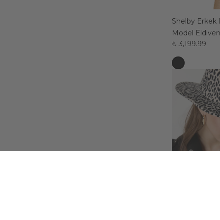
Shelby Erkek D
Model Eldive
₺ 3,199.99
Taormina Leopar Desenli Kadın
Fötr Şapka
₺ 999.99