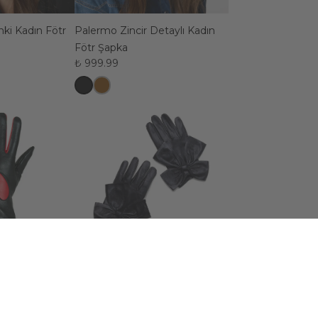
nki Kadın Fötr
Palermo Zincir Detaylı Kadın
Fötr Şapka
₺ 999.99
 Eldiven
Papilio Kadın Deri Eldiven
₺ 3,499.99