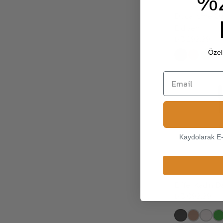
%
Duca İsme Öz
Eldiven
₺ 3,299.99
Özel 
Kaydolarak E
Eiffel Kadın D
₺ 3,099.99