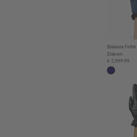
Bailaora Fırfırl
Eldiven
₺ 2,999.99