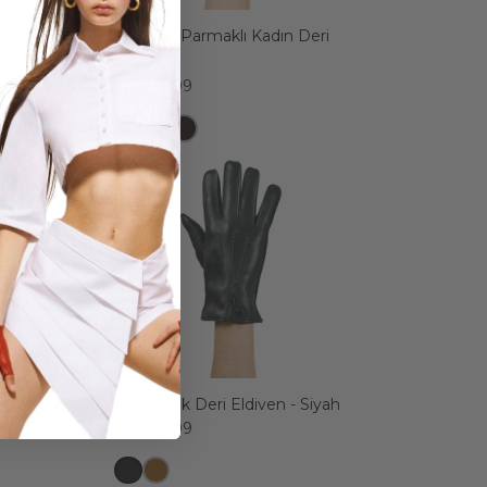
eri Eldiven
Alps Tek Parmaklı Kadın Deri
Eldiven
₺ 3,699.99
 Deri Eldiven
Alfa Erkek Deri Eldiven - Siyah
₺ 3,299.99