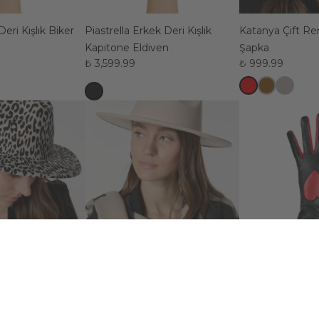
eri Kışlık Biker
Piastrella Erkek Deri Kışlık
Katanya Çift Re
n
Kapitone Eldiven
Şapka
₺ 3,599.99
₺ 999.99
Messina Kadın Fötr Şapka
Amor Kadın Deri
₺ 999.99
₺ 3,599.99