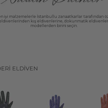
 iyi malzemelerle İstanbullu zanaatkarlar tarafından özenl
 eldivenlerinden kış eldivenlerine, dokunmatik eldivenle
modellerden birini seçin.
DERI ELDIVEN