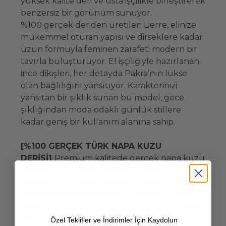
yüksek kalite deri ve usta işçilikle birleştirerek
benzersiz bir görünüm sunuyor.
%100 gerçek deriden üretilen Lierre, elinize
mükemmel oturan yapısı ve dirseklere kadar
uzun formuyla feminen zarafeti modern bir
tavırla buluşturuyor. El işçiliğiyle hazırlanan
ince dikişleri, her detayda Pakra’nın lükse
olan bağlılığını yansıtıyor. Karakterinizi
yansıtan bir şıklık sunan bu model, gece
şıklığından moda odaklı günlük stillere
kadar geniş bir kullanım alanına sahip.
[%100 GERÇEK TÜRK NAPA KUZU
DERİSİ]
Premium kalitede gerçek napa kuzu
derisi doğal, yumuşak ve dayanaklı yapısıyla
konforunuzdan taviz vermeden uzun yıllar
kullanmanıza olanak tanıyacak. Doğal deri
sayesinde cildiniz nefes alabilecek. Dünya’nın
en iyi zanaatkarları birinci sınıf deriyi
Özel Teklifler ve İndirimler İçin Kaydolun