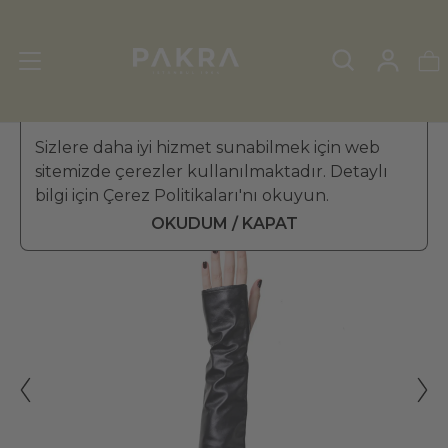
KADIN DERİ ELDİVEN
Sizlere daha iyi hizmet sunabilmek için web
»
UZUN OPERA ELDİVENİ
sitemizde çerezler kullanılmaktadır. Detaylı
PΛKRΛ
bilgi için Çerez Politikaları'nı okuyun.
Lierre Kadın Deri Parmaksız
₺ 3,499.99
Uzun Opera Eldiveni 45 cm
OKUDUM / KAPAT