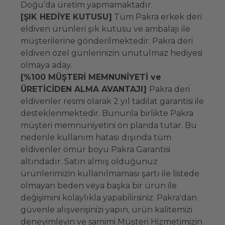
Doğu’da üretim yapmamaktadır.
[ŞIK HEDİYE KUTUSU]
Tüm Pakra erkek deri
eldiven ürünleri şık kutusu ve ambalajı ile
müşterilerine gönderilmektedir. Pakra deri
eldiven özel günlerinizin unutulmaz hediyesi
olmaya aday.
[%100 MÜŞTERİ MEMNUNİYETİ ve
ÜRETİCİDEN ALMA AVANTAJI]
Pakra deri
eldivenler resmi olarak 2 yıl tadilat garantisi ile
desteklenmektedir. Bununla birlikte Pakra
müşteri memnuniyetini ön planda tutar. Bu
nedenle kullanım hatası dışında tüm
eldivenler ömür boyu Pakra Garantisi
altındadır. Satın almış olduğunuz
ürünlerimizin kullanılmaması şartı ile listede
olmayan beden veya başka bir ürün ile
değişimini kolaylıkla yapabilirsiniz. Pakra'dan
güvenle alışverişinizi yapın, ürün kalitemizi
deneyimleyin ve samimi Müşteri Hizmetimizin