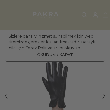
ERKEK DERİ ELDİVEN
Sizlere daha iyi hizmet sunabilmek için web
»
KIŞ ELDİVENİ
sitemizde çerezler kullanılmaktadır. Detaylı
PΛKRΛ
bilgi için Çerez Politikaları'nı okuyun.
İsme Özel Senatore Erkek Deri
₺ 3,299.99
Eldiven
OKUDUM / KAPAT