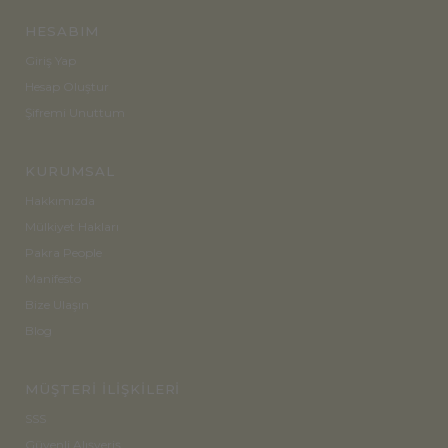
HESABIM
Giriş Yap
Hesap Oluştur
Şifremi Unuttum
KURUMSAL
Hakkımızda
Mülkiyet Hakları
Pakra People
Manifesto
Bize Ulaşın
Blog
MÜŞTERİ İLİŞKİLERİ
SSS
Güvenli Alışveriş