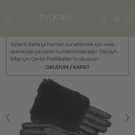
KADIN DERİ ELDİVEN
Sizlere daha iyi hizmet sunabilmek için web
»
KÜRKLÜ ELDİVEN
sitemizde çerezler kullanılmaktadır. Detaylı
PΛKRΛ
bilgi için Çerez Politikaları'nı okuyun.
Fourrure Gerçek Kürklü Kadın
₺ 4,299.99
Deri Eldiven (Siyah)
OKUDUM / KAPAT