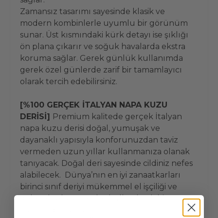
Zamansız tasarımı sayesinde klasik ve
modern kombinlerle uyumlu bir görünüm
sunar. Üst kısmındaki kürk detayı ise şıklığı
ön plana çıkarır ve soğuk havalarda ekstra
koruma sağlar. Gerek günlük kullanımda
gerek özel günlerde zarif bir tamamlayıcı
olarak tercih edebilirsiniz.
[%100 GERÇEK İTALYAN NAPA KUZU
DERİSİ]
Premium kalitede gerçek İtalyan
napa kuzu derisi doğal, yumuşak ve
dayanaklı yapısıyla konforunuzdan taviz
vermeden uzun yıllar kullanmanıza olanak
tanıyacak. Doğal deri sayesinde cildiniz nefes
alabilecek. Dünya’nın en iyi zanaatkarları
birinci sınıf deriyi mükemmel el işçiliği ve
geleneksel yöntemler kullanılarak bir sanat
eserine dönüştürmekte.