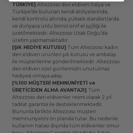
TÜRKİYE]
Altezzoso deri eldiven İtalya ve
Türkiye’de bulunan kendi atölyelerinde,
kendi kontrolü altında, yüksek standartlarda
ve dünyaca ünlü birinci sınıf el işçiliği ile
üretilmektedir. Altezzoso Uzak Doğu’da
üretim yapmamaktadır.
[ŞIK HEDİYE KUTUSU]
Tüm Altezzoso kadın
deri eldiven ürünleri şık kutusu ve ambalajı
ile müşterilerine gönderilmektedir. Altezzoso
deri eldiven özel günlerinizin unutulmaz
hediyesi olmaya aday.
[%100 MÜŞTERİ MEMNUNİYETİ ve
ÜRETİCİDEN ALMA AVANTAJI]
Tüm
Altezzoso deri eldivenler resmi olarak 2 yıl
tadilat garantisi ile desteklenmektedir.
Bununla birlikte Altezzoso müşteri
memnuniyetini ön planda tutar. Bu nedenle
kullanım hatası dışında tüm eldivenler ömür
boyu Altezzoso Garantisi altındadır. Satın