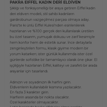
PAKRA EIFFEL KADIN DERİ ELDİVEN
Şıklığı ve fonksiyonelliği bir araya getiren Eiffel kadın
deri eldiven modeli, stil sahibi kadınların
gardırobunun vazgeçilmez parçası olmaya aday.
Paris'te ki ünlü Eiffel Kulesi'nden esinlenilerek
hazırlanan ve %100 gerçek deri kullanılarak üretilen
bu özel tasarım, yumuşak dokusu ve zarif kesimiyle
hem konfor hem de estetik sunar.
İnce detaylarla
zenginleştirilen formu, klasik giyime modern bir
yorum katarken; ister günlük kullanımda ister özel
günlerde sofistike bir tamamlayıcı olarak öne çıkar. El
işçiliğiyle hazırlanan Eiffel, kaliteyi ve zarafeti bir arada
arayanlar için tasarlandı.
Adınızın ve soyadınızın ilk harfini girin.
Eldivenlerin kullanılabilir kısmına yazılacaktır.
En fazla 3 karakter girin.
Harflerin arasında bir nokta olacaktır.
Özel karakterler olmayacaktır.