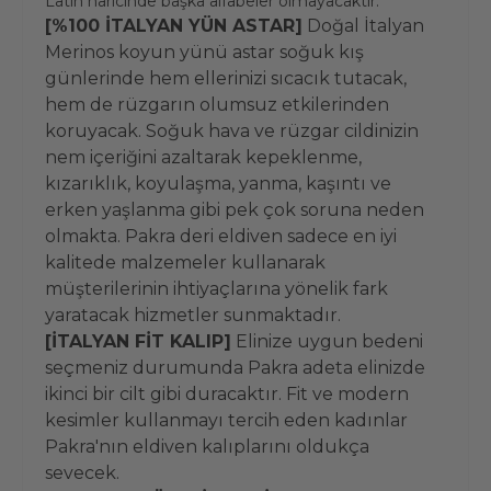
Latin haricinde başka alfabeler olmayacaktır.
[%100 İTALYAN YÜN ASTAR]
Doğal İtalyan
Merinos koyun yünü astar soğuk kış
günlerinde hem ellerinizi sıcacık tutacak,
hem de rüzgarın olumsuz etkilerinden
koruyacak. Soğuk hava ve rüzgar cildinizin
nem içeriğini azaltarak kepeklenme,
kızarıklık, koyulaşma, yanma, kaşıntı ve
erken yaşlanma gibi pek çok soruna neden
olmakta. Pakra deri eldiven sadece en iyi
kalitede malzemeler kullanarak
müşterilerinin ihtiyaçlarına yönelik fark
yaratacak hizmetler sunmaktadır.
[İTALYAN FİT KALIP]
Elinize uygun bedeni
seçmeniz durumunda Pakra adeta elinizde
ikinci bir cilt gibi duracaktır. Fit ve modern
kesimler kullanmayı tercih eden kadınlar
Pakra'nın eldiven kalıplarını oldukça
sevecek.