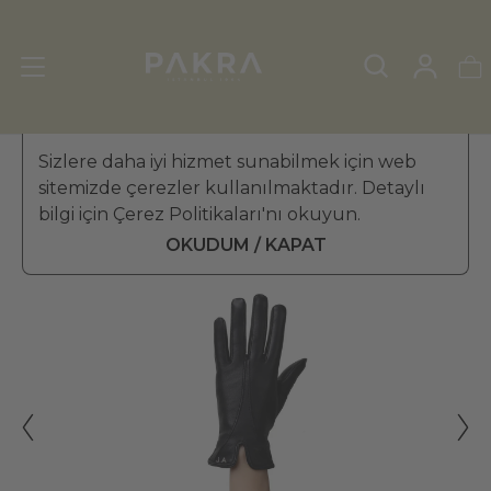
KADIN DERİ ELDİVEN
Sizlere daha iyi hizmet sunabilmek için web
»
KIŞ ELDİVENİ
sitemizde çerezler kullanılmaktadır. Detaylı
PΛKRΛ
bilgi için Çerez Politikaları'nı okuyun.
Eiffel İsme Özel Kadın Deri
₺ 3,099.99
Eldiven
OKUDUM / KAPAT