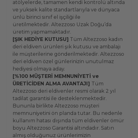
atölyelerde, tamamen kendi kontrolü altında
ve yüksek kalite standartlarıyla ve dünyaca
ünlü birinci sınıf el işçiliği ile
üretilmektedir. Altezzoso Uzak Doğu’da
üretim yapmamaktadır.
[ŞIK HEDİYE KUTUSU]
Tüm Altezzoso kadın
deri eldiven ürünleri şık kutusu ve ambalajı
ile müşterilerine gönderilmektedir. Altezzoso
deri eldiven özel günlerinizin unutulmaz
hediyesi olmaya aday.
[%100 MÜŞTERİ MEMNUNİYETİ ve
ÜRETİCİDEN ALMA AVANTAJI]
Tüm
Altezzoso deri eldivenler resmi olarak 2 yıl
tadilat garantisi ile desteklenmektedir.
Bununla birlikte Altezzoso müşteri
memnuniyetini ön planda tutar. Bu nedenle
kullanım hatası dışında tüm eldivenler ömür
boyu Altezzoso Garantisi altındadır. Satın
almış olduğunuz ürünlerimizin