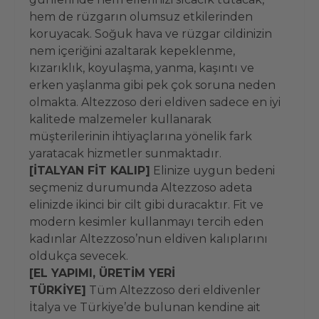
hem de rüzgarın olumsuz etkilerinden
koruyacak. Soğuk hava ve rüzgar cildinizin
nem içeriğini azaltarak kepeklenme,
kızarıklık, koyulaşma, yanma, kaşıntı ve
erken yaşlanma gibi pek çok soruna neden
olmakta. Altezzoso deri eldiven sadece en iyi
kalitede malzemeler kullanarak
müşterilerinin ihtiyaçlarına yönelik fark
yaratacak hizmetler sunmaktadır.
[İTALYAN FİT KALIP]
Elinize uygun bedeni
seçmeniz durumunda Altezzoso adeta
elinizde ikinci bir cilt gibi duracaktır. Fit ve
modern kesimler kullanmayı tercih eden
kadınlar Altezzoso’nun eldiven kalıplarını
oldukça sevecek.
[EL YAPIMI, ÜRETİM YERİ
TÜRKİYE]
Tüm Altezzoso deri eldivenler
İtalya ve Türkiye’de bulunan kendine ait