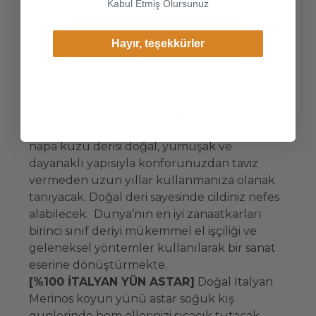
Kabul Etmiş Olursunuz
ürünlerimizin kullanılmaması şartı ile listede
olmayan beden veya başka bir ürün ile
Devam
Hayır, teşekkürler
değişimini kolaylıkla yapabilirsiniz. Pakra’dan
güvenle alışverişinizi yapın, ürün kalitemizi
Kargo Ülkesi Değiştir
deneyimleyin ve samimi Müşteri Hizmetimizin
tadını çıkarın.
[%100 GERÇEK İTALYAN NAPA KUZU
DERİSİ]
Premium kalitede gerçek İtalyan
napa kuzu derisi doğal, yumuşak ve
dayanaklı yapısıyla konforunuzdan taviz
vermeden uzun yıllar kullanmanıza olanak
tanıyacak. Doğal deri sayesinde cildiniz nefes
alabilecek. Dünya’nın en iyi zanaatkarları
birinci sınıf deriyi mükemmel el işçiliği ve
geleneksel yöntemler kullanılarak bir sanat
eserine dönüştürmekte.
[%100 İTALYAN YÜN ASTAR]
Doğal İtalyan
Merinos koyun yünü astar soğuk kış
günlerinde hem ellerinizi sıcacık tutacak,