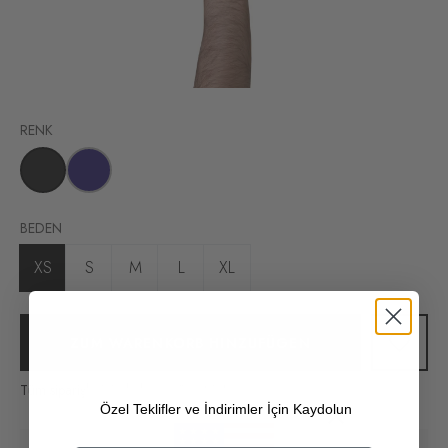
RENK
BEDEN
XS
S
M
L
XL
ZUM WARENKORB HINZUFÜGEN
Tüm siparişlerinizde kargo ücretsiz!
Özel Teklifler ve İndirimler İçin Kaydolun