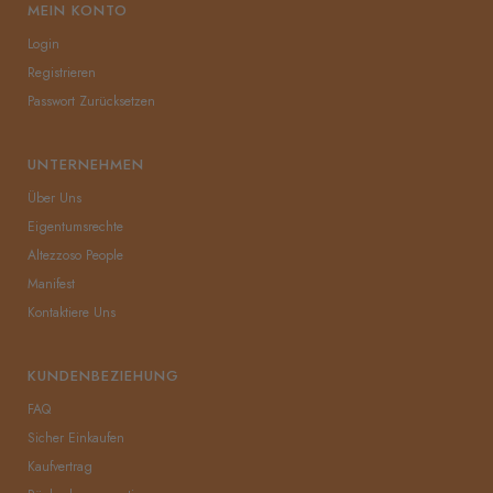
MEIN KONTO
Login
Registrieren
Passwort Zurücksetzen
UNTERNEHMEN
Über Uns
Eigentumsrechte
Altezzoso People
Manifest
Kontaktiere Uns
KUNDENBEZIEHUNG
FAQ
Sicher Einkaufen
Kaufvertrag