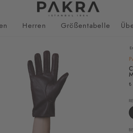
en
Herren
Größentabelle
Übe
E
P
C
₺
R
B