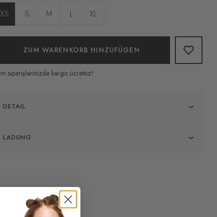
XS
S
M
L
XL
ZUM WARENKORB HINZUFÜGEN
m siparişlerinizde kargo ücretsiz!
DETAIL
[100 % italienisches Premium-Nappa-Lammfell]
LADUNG
Das Äußere besteht aus hochwertigem
italienischem Lammfell, die Lederoberfläche hat
Tüm siparişleriniz en geç 3 iş günü içerisinde
einen natürlichen Glanz, einen weichen und
kargolanır. 14 gün süre ile iade edebilirsiniz.
zarten Griff und eine starke Verschleißfestigkeit
und Rissfestigkeit. Aus superweichem, echtem
Lammleder gefertigt, schmieg