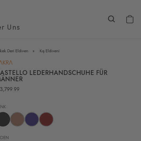
r Uns
rkek Deri Eldiven
»
Kış Eldiveni
ΛKRΛ
ASTELLO LEDERHANDSCHUHE FÜR
MÄNNER
 3,799.99
ENK
EDEN