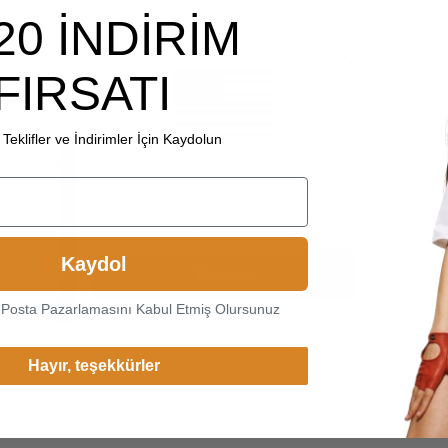
20 İNDİRİM
FIRSATI
Teklifler ve İndirimler İçin Kaydolun
Konumunuza özel içerikleri görmek ve
online alışveriş yapmak için başka bir
ülkeyi veya bölgeyi seçin.
Kaydol
Devam
-Posta Pazarlamasını Kabul Etmiş Olursunuz
Frachtland ändern
Hayır, teşekkürler