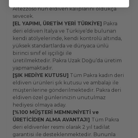
kesimler kullanmayı tercih eden kadınlar
Altezzoso’nun eldiven kalıplarını oldukça
sevecek.
[EL YAPIMI, ÜRETİM YERİ TÜRKİYE]
Pakra
deri eldiven İtalya ve Türkiye’de bulunan
kendi atölyelerinde, kendi kontrolü altında,
yüksek standartlarda ve dünyaca ünlü
birinci sınıf el işçiliği ile
üretilmektedir. Pakra Uzak Doğu’da üretim
yapmamaktadır.
[ŞIK HEDİYE KUTUSU]
Tüm Pakra kadın deri
eldiven ürünleri şık kutusu ve ambalajı ile
müşterilerine gönderilmektedir. Pakra deri
eldiven özel günlerinizin unutulmaz
hediyesi olmaya aday.
[%100 MÜŞTERİ MEMNUNİYETİ ve
ÜRETİCİDEN ALMA AVANTAJI]
Tüm Pakra
deri eldivenler resmi olarak 2 yıl tadilat
garantisi ile desteklenmektedir. Bununla