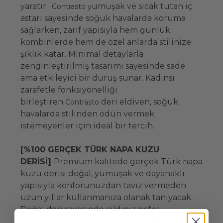
yaratır.
umuşak ve sıcak tutan iç
Contrasto y
astarı sayesinde soğuk havalarda koruma
sağlarken, zarif yapısıyla hem günlük
kombinlerde hem de özel anlarda stilinize
şıklık katar. Minimal detaylarla
zenginleştirilmiş tasarımı sayesinde sade
ama etkileyici bir duruş sunar. Kadınsı
zarafetle fonksiyonelliği
birleştiren
deri eldiven, soğuk
Contrasto
havalarda stilinden ödün vermek
istemeyenler için ideal bir tercih.
[%100 GERÇEK TÜRK NAPA KUZU
DERİSİ]
Premium kalitede gerçek Türk napa
kuzu derisi doğal, yumuşak ve dayanaklı
yapısıyla konforunuzdan taviz vermeden
uzun yıllar kullanmanıza olanak tanıyacak.
Doğal deri sayesinde cildiniz nefes
alabilecek. Dünya’nın en iyi zanaatkarları