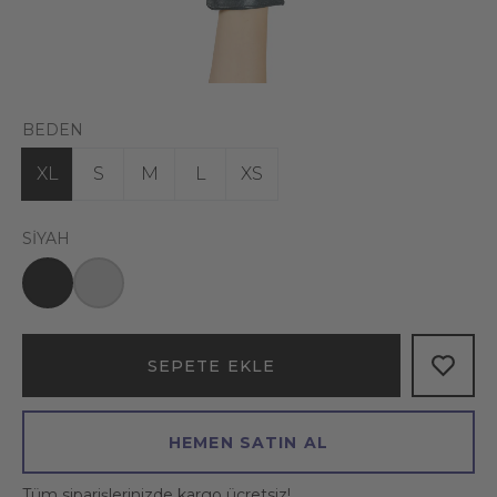
BEDEN
XL
S
M
L
XS
SIYAH
SEPETE EKLE
HEMEN SATIN AL
Tüm siparişlerinizde kargo ücretsiz!