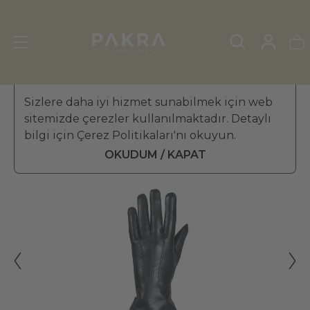
KADIN DERİ ELDİVEN
Sizlere daha iyi hizmet sunabilmek için web
»
KIŞ ELDİVENİ
sitemizde çerezler kullanılmaktadır. Detaylı
PΛKRΛ
bilgi için Çerez Politikaları'nı okuyun.
Contrasto Kadın Deri Eldiven
₺ 3,099.99
OKUDUM / KAPAT