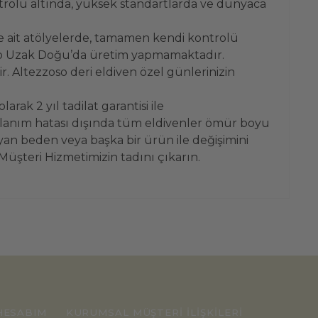
ntrolü altında, yüksek standartlarda ve dünyaca
e ait atölyelerde, tamamen kendi kontrolü
ezzoso Uzak Doğu’da üretim yapmamaktadır.
. Altezzoso deri eldiven özel günlerinizin
rak 2 yıl tadilat garantisi ile
llanım hatası dışında tüm eldivenler ömür boyu
ayan beden veya başka bir ürün ile değişimini
 Müşteri Hizmetimizin tadını çıkarın.
HESABIM
KURUMSAL
MÜŞTERİ İLİŞKİLERİ