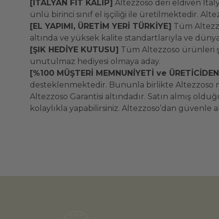
[İTALYAN FİT KALIP]
Altezzoso deri eldiven İta
ünlü birinci sınıf el işçiliği ile üretilmektedir
[EL YAPIMI, ÜRETİM YERİ TÜRKİYE]
Tüm Altezzo
altında ve yüksek kalite standartlarıyla ve dünya
[ŞIK HEDİYE KUTUSU]
Tüm Altezzoso ürünleri şı
unutulmaz hediyesi olmaya aday.
[%100 MÜŞTERİ MEMNUNİYETİ ve ÜRETİCİDE
desteklenmektedir. Bununla birlikte Altezzoso
Altezzoso Garantisi altındadır. Satın almış oldu
kolaylıkla yapabilirsiniz. Altezzoso’dan güvenle 