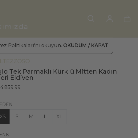
kımızda
ez Politikaları'nı okuyun.
OKUDUM / KAPAT
ADIN DERİ ELDİVEN
»
KÜRKLÜ ELDİVEN
LTEZZOSO
glo Tek Parmaklı Kürklü Mitten Kadın
eri Eldiven
 4,859.99
EDEN
XS
S
M
L
XL
ENK