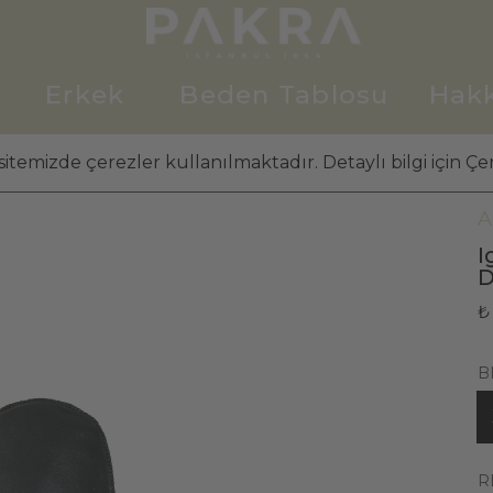
Erkek
Beden Tablosu
Hak
itemizde çerezler kullanılmaktadır. Detaylı bilgi için Çer
K
A
I
D
₺
B
R