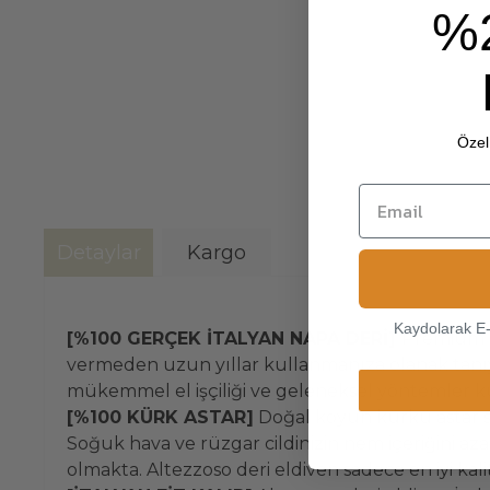
%
Özel 
Detaylar
Kargo
Kaydolarak E
[%100 GERÇEK İTALYAN NAPA DERİ]
Premium k
vermeden uzun yıllar kullanmanıza olanak tanıyaca
mükemmel el işçiliği ve geleneksel yöntemler ku
[%100 KÜRK ASTAR]
Doğal koyun kürkü astar s
Soğuk hava ve rüzgar cildinizin nem içeriğini a
olmakta. Altezzoso deri eldiven sadece en iyi ka