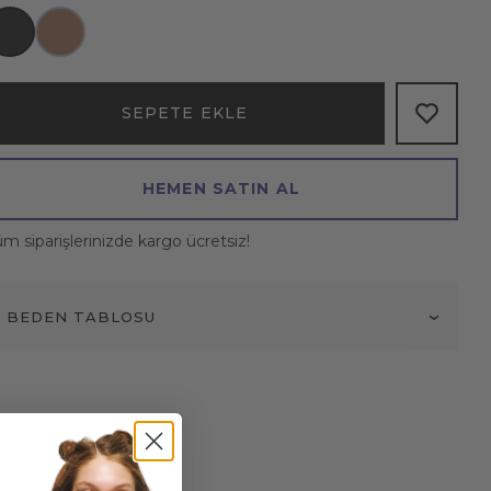
SEPETE EKLE
HEMEN SATIN AL
m siparişlerinizde kargo ücretsiz!
BEDEN TABLOSU