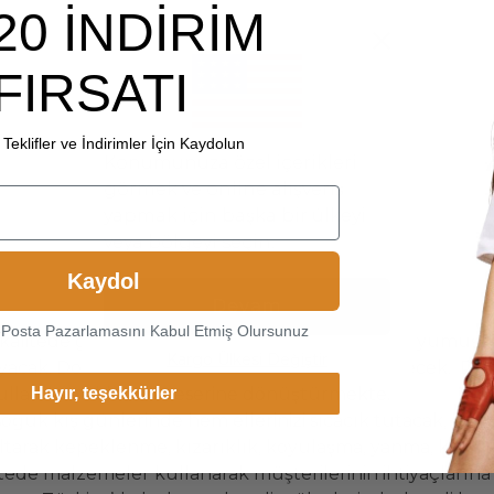
20 İNDİRİM
FIRSATI
Teklifler ve İndirimler İçin Kaydolun
Konumunuza özel içerikleri
görmek ve online alışveriş
yapmak için başka bir ülkeyi
veya bölgeyi seçin.
Kaydol
Devam
-Posta Pazarlamasını Kabul Etmiş Olursunuz
alitede gerçek İtalyan napa kuzu derisi doğal, yumuşak
Kargo Ülkesi Değiştir
k. Doğal deri sayesinde cildiniz nefes alabilecek. Dünya’n
Hayır, teşekkürler
llanılarak bir sanat eserine dönüştürmekte.
oğuk kış günlerinde hem ellerinizi sıcacık tutacak, he
zaltarak kepeklenme, kızarıklık, koyulaşma, yanma, kaşı
litede malzemeler kullanarak müşterilerinin ihtiyaçların