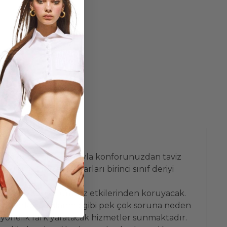
 ve dayanaklı yapısıyla konforunuzdan taviz
ın en iyi zanaatkarları birinci sınıf deriyi
m de rüzgarın olumsuz etkilerinden koruyacak.
ntı ve erken yaşlanma gibi pek çok soruna neden
a yönelik fark yaratacak hizmetler sunmaktadır.