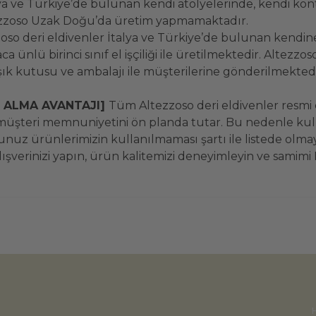
lya ve Türkiye’de bulunan kendi atölyelerinde, kendi ko
. Altezzoso Uzak Doğu’da üretim yapmamaktadır.
so deri eldivenler İtalya ve Türkiye’de bulunan kendin
ca ünlü birinci sınıf el işçiliği ile üretilmektedir. Alt
k kutusu ve ambalajı ile müşterilerine gönderilmektedir
N ALMA AVANTAJI]
Tüm Altezzoso deri eldivenler resmi ola
 müşteri memnuniyetini ön planda tutar. Bu nedenle ku
ğunuz ürünlerimizin kullanılmaması şartı ile listede olm
alışverinizi yapın, ürün kalitemizi deneyimleyin ve samimi