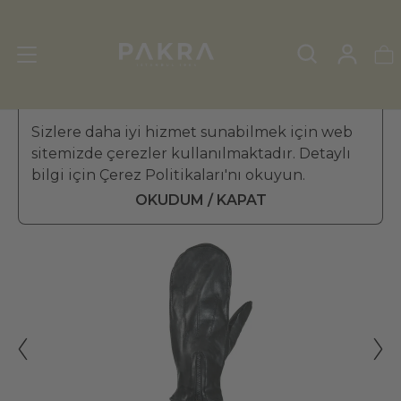
KADIN DERİ ELDİVEN
Sizlere daha iyi hizmet sunabilmek için web
»
KÜRKLÜ ELDİVEN
sitemizde çerezler kullanılmaktadır. Detaylı
PΛKRΛ
bilgi için Çerez Politikaları'nı okuyun.
Alps Tek Parmaklı Kadın Deri
₺ 3,699.99
Eldiven
OKUDUM / KAPAT