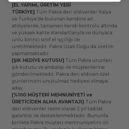
[EL YAPIMI, ÜRETİM YERİ
TÜRKİYE]
Tüm Pakra deri eldivenler İtalya
ve Türkiye’de bulunan kendine ait
atölyelerde, tamamen kendi kontrolü altında
ve yüksek kalite standartlarıyla ve dünyaca
ünlü birinci sınıf el işçiliği ile
üretilmektedir. Pakra Uzak Doğu’da üretim
yapmamaktadır.
[ŞIK HEDİYE KUTUSU]
Tüm Pakra ürünleri
şık kutusu ve ambalajı ile müşterilerine
gönderilmektedir. Pakra deri eldiven özel
günlerinizin unutulmaz hediyesi olmaya
aday.
[%100 MÜŞTERİ MEMNUNİYETİ ve
ÜRETİCİDEN ALMA AVANTAJI]
Tüm Pakra
deri eldivenler resmi olarak 2 yıl tadilat
garantisi ile desteklenmektedir. Bununla
birlikte Pakra müşteri memnuniyetini ön