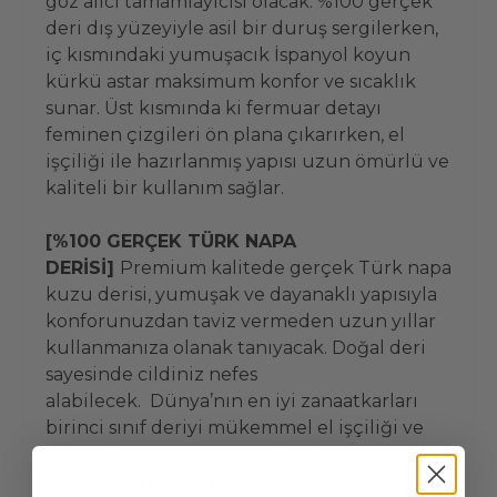
göz alıcı tamamlayıcısı olacak. %100 gerçek
deri dış yüzeyiyle asil bir duruş sergilerken,
iç kısmındaki yumuşacık İspanyol koyun
kürkü astar maksimum konfor ve sıcaklık
sunar. Üst kısmında ki fermuar detayı
feminen çizgileri ön plana çıkarırken, el
işçiliği ile hazırlanmış yapısı uzun ömürlü ve
kaliteli bir kullanım sağlar.
[%100 GERÇEK TÜRK NAPA
DERİSİ]
Premium kalitede gerçek Türk napa
kuzu derisi, yumuşak ve dayanaklı yapısıyla
konforunuzdan taviz vermeden uzun yıllar
kullanmanıza olanak tanıyacak. Doğal deri
sayesinde cildiniz nefes
alabilecek. Dünya’nın en iyi zanaatkarları
birinci sınıf deriyi mükemmel el işçiliği ve
geleneksel yöntemler kullanılarak bir sanat
eserine dönüştürmekte.