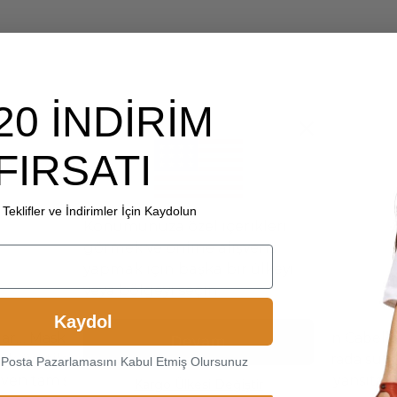
20 İNDİRİM
FIRSATI
Teklifler ve İndirimler İçin Kaydolun
Konumunuza özel içerikleri
görmek ve online alışveriş
yapmak için başka bir ülkeyi
veya bölgeyi seçin.
Kaydol
ar… Maskülen tarzdan ilham alınarak tasarlanan Cabeller
Devam
larak üretilen bu model, sağlamlık ve şıklığı bir arada 
-Posta Pazarlamasını Kabul Etmiş Olursunuz
diven tam size göre. Modern erkeğin duruşunu yansıtan C
Kargo Ülkesi Değiştir