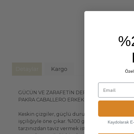
%
Detaylar
Kargo
Özel 
GÜCÜN VE ZARAFETİN DERİDEKİ YANSIMASI:
PAKRA CABALLERO ERKEK DERİ ELDİVEN
Keskin çizgiler, güçlü duruş ve kusursuz detayl
işçiliğiyle öne çıkar. %100 gerçek deri kullanı
Kaydolarak E
tarzınızdan taviz vermek istemiyorsanız, bu el