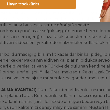
Hayır, teşekkürler
tede gerçek Türk napa kuzu derisi doğal, yumuşak ve 
ak. Doğal deri sayesinde cildiniz nefes alabilecek. Düny
ullanılarak bir sanat eserine dönüştürmekte.
no koyun yünü astar soğuk kış günlerinde hem ellerini
ldinizin nem içeriğini azaltarak kepeklenme, kızarıklı
ldiven sadece en iyi kalitede malzemeler kullanarak müş
r bol durmadığı gibi slim fit kadar dar bir kalıp değildir
n erkekler Pakra’nın eldiven kalıplarını oldukça sevec
eri eldivenler İtalya ve Türkiye’de bulunan kendine ai
 birinci sınıf el işçiliği ile üretilmektedir. Pakra Uza
utusu ve ambalajı ile müşterilerine gönderilmektedir.
N ALMA AVANTAJI]
Tüm Pakra deri eldivenler resmi olara
ön planda tutar. Bu nedenle kullanım hatası dışında t
 kullanılmaması şartı ile listede olmayan beden veya baş
yapın, ürün kalitemizi deneyimleyin ve samimi Müşteri Hi