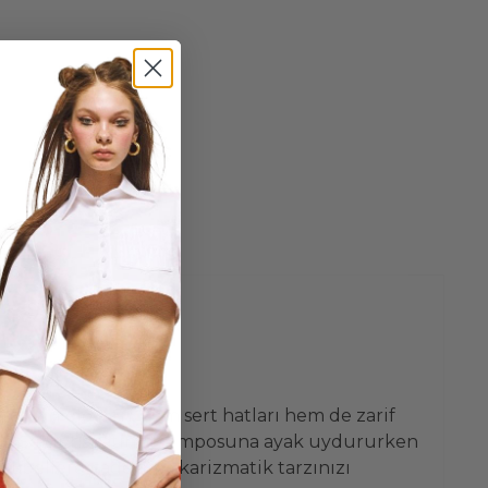
o deri eldiven, hem sert hatları hem de zarif
sunar. Şehir hayatının temposuna ayak uydururken
abellero, sade ama karizmatik tarzınızı