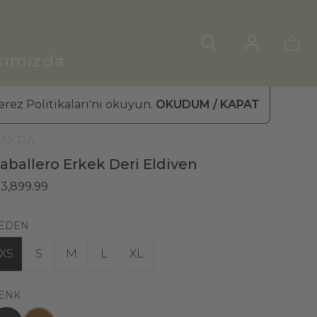
kımızda
rez Politikaları'nı okuyun.
OKUDUM / KAPAT
RKEK DERİ ELDİVEN
»
KIŞ ELDİVENİ
ΛKRΛ
aballero Erkek Deri Eldiven
 3,899.99
EDEN
XS
S
M
L
XL
ENK