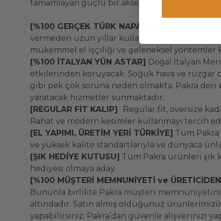
tamamlayan güçlü bir aksesuardır.
[%100 GERÇEK TÜRK NAPA DERİ]
Premium kali
vermeden uzun yıllar kullanmanıza olanak tanıyac
mükemmel el işçiliği ve geleneksel yöntemler k
[%100 İTALYAN YÜN ASTAR]
Doğal İtalyan Meri
etkilerinden koruyacak. Soğuk hava ve rüzgar ci
gibi pek çok soruna neden olmakta. Pakra deri e
yaratacak hizmetler sunmaktadır.
[REGULAR FİT KALIP]
Regular fit, oversize kada
Rahat ve modern kesimler kullanmayı tercih ede
[EL YAPIMI, ÜRETİM YERİ TÜRKİYE]
Tüm Pakra d
ve yüksek kalite standartlarıyla ve dünyaca ünlü
[ŞIK HEDİYE KUTUSU]
Tüm Pakra ürünleri şık k
hediyesi olmaya aday.
[%100 MÜŞTERİ MEMNUNİYETİ ve ÜRETİCİDE
Bununla birlikte Pakra müşteri memnuniyetini 
altındadır. Satın almış olduğunuz ürünlerimizin
yapabilirsiniz. Pakra’dan güvenle alışverinizi 