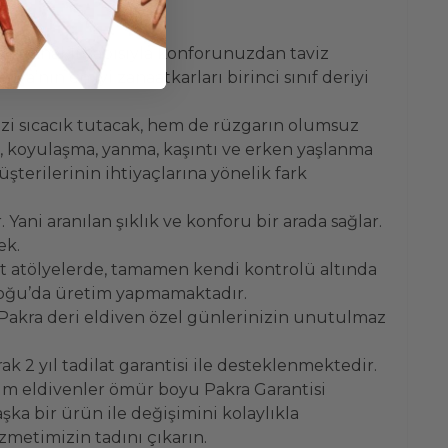
dayanaklı yapısıyla konforunuzdan taviz
a’nın en iyi zanaatkarları birinci sınıf deriyi
zi sıcacık tutacak, hem de rüzgarın olumsuz
k, koyulaşma, yanma, kaşıntı ve erken yaşlanma
terilerinin ihtiyaçlarına yönelik fark
. Yani aranılan şıklık ve konforu bir arada sağlar.
ek.
t atölyelerde, tamamen kendi kontrolü altında
k Doğu’da üretim yapmamaktadır.
 Pakra deri eldiven özel günlerinizin unutulmaz
k 2 yıl tadilat garantisi ile desteklenmektedir.
üm eldivenler ömür boyu Pakra Garantisi
ka bir ürün ile değişimini kolaylıkla
zmetimizin tadını çıkarın.