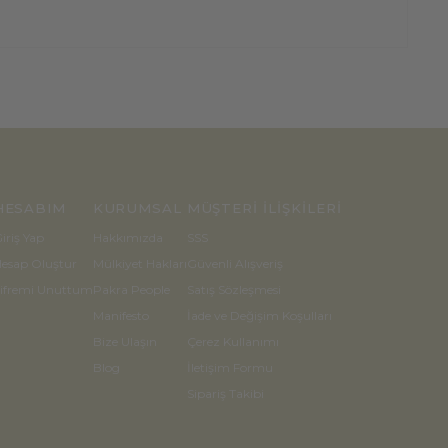
HESABIM
KURUMSAL
MÜŞTERİ İLİŞKİLERİ
iriş Yap
Hakkımızda
SSS
esap Oluştur
Mülkiyet Hakları
Güvenli Alışveriş
ifremi Unuttum
Pakra People
Satış Sözleşmesi
Manifesto
İade ve Değişim Koşulları
Bize Ulaşın
Çerez Kullanımı
Blog
İletişim Formu
Sipariş Takibi