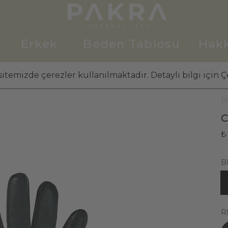
Erkek
Beden Tablosu
Hak
itemizde çerezler kullanılmaktadır. Detaylı bilgi için Çe
E
P
C
₺
B
R