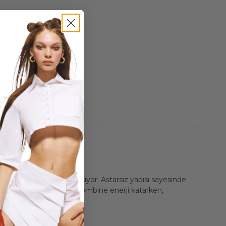
tmenin en şık yolunu sunuyor. Astarsız yapısı sayesinde
 alıcı renk paletiyle her kombine enerji katarken,