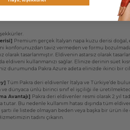
eşekkürler.
erisi]
Premium gerçek İtalyan napa kuzu derisi doğal, 
veni konforunuzdan taviz vermeden ve formu bozulmadan
z olarak tasarlanmıştır. Eldivenin astarsız olarak tasarla
 da eldiveni kullanmanızı sağlar. Elinize derinin süet kı
z durumunda Pakra Azure adeta elinizde ikinci bir cilt
ey]
Tüm Pakra deri eldivenler İtalya ve Türkiye’de bul
ve dünyaca ünlü birinci sınıf el işçiliği ile üretilmekte
ma Avantajı]
Pakra deri eldivenler resmi olarak 2 yıl t
 tutar. Bu nedenle kullanım hatası dışında tüm eldiven
tı ile listede olmayan beden veya başka bir ürün ile de
Hizmetimizin tadını çıkarın.