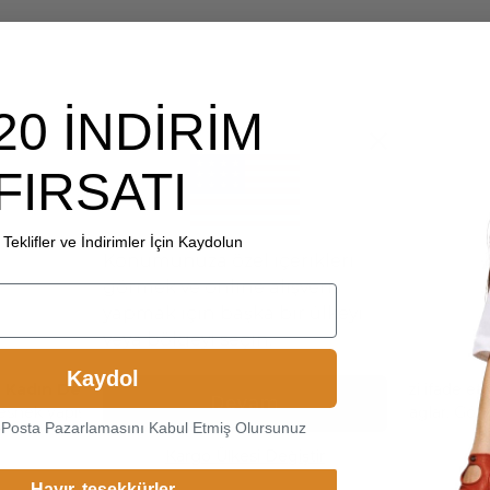
20 İNDİRİM
FIRSATI
Teklifler ve İndirimler İçin Kaydolun
Konumunuza özel içerikleri
görmek ve online alışveriş
yapmak için başka bir ülkeyi
veya bölgeyi seçin.
Kaydol
 Kadın Deri Eldiven
, canlı renk seçenekleriyle kendinizi ifade e
Devam
 ve esnek yapısıyla hem hafiflik hem de zarif bir dokunuş sağlar. Göz
-Posta Pazarlamasını Kabul Etmiş Olursunuz
Kargo Ülkesi Değiştir
Hayır, teşekkürler