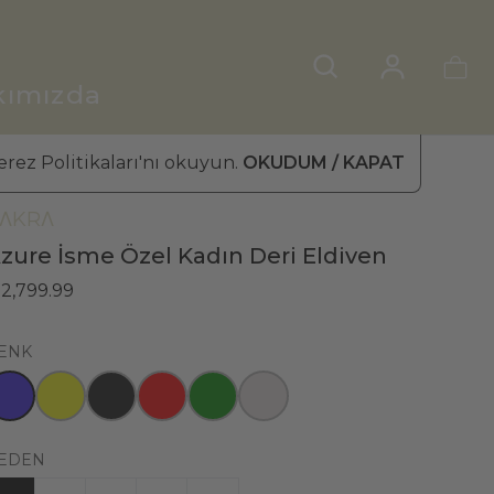
kımızda
rez Politikaları'nı okuyun.
OKUDUM / KAPAT
ADIN DERİ ELDİVEN
»
KIŞ ELDİVENİ
ΛKRΛ
zure İsme Özel Kadın Deri Eldiven
 2,799.99
ENK
EDEN