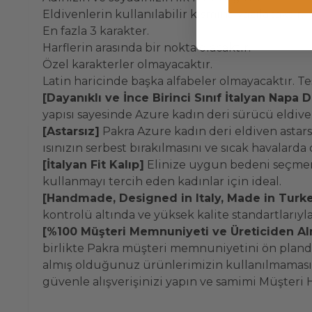
Eldivenlerin kullanılabilir kısmına yazılacaktır.
En fazla 3 karakter.
Harflerin arasında bir nokta olacaktır.
Özel karakterler olmayacaktır.
Latin haricinde başka alfabeler olmayacaktır. T
[Dayanıklı ve İnce Birinci Sınıf İtalyan Napa D
yapısı sayesinde Azure kadın deri sürücü eldi
[Astarsız]
Pakra Azure kadın deri eldiven astarsı
ısınızın serbest bırakılmasını ve sıcak havalarda
[İtalyan Fit Kalıp]
Elinize uygun bedeni seçmeni
kullanmayı tercih eden kadınlar için ideal.
[Handmade, Designed in Italy, Made in Turk
kontrolü altında ve yüksek kalite standartlarıyla 
[%100 Müşteri Memnuniyeti ve Üreticiden Al
birlikte Pakra müşteri memnuniyetini ön planda
almış olduğunuz ürünlerimizin kullanılmaması şar
güvenle alışverişinizi yapın ve samimi Müşteri 