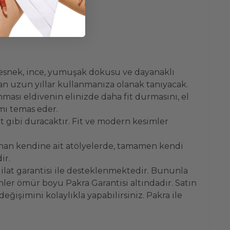
esnek, ince, yumuşak dokusu ve dayanaklı
 uzun yıllar kullanmanıza olanak tanıyacak.
nması eldivenin elinizde daha fit durmasını, el
smı temas eder.
 gibi duracaktır. Fit ve modern kesimler
unan kendine ait atölyelerde, tamamen kendi
dir.
adilat garantisi ile desteklenmektedir. Bununla
ler ömür boyu Pakra Garantisi altındadır. Satın
ğişimini kolaylıkla yapabilirsiniz. Pakra ile