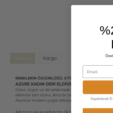
%
Özel 
Detaylar
Kargo
RENKLERİN ÖZGÜRLÜĞÜ, STİLİN ZARAFETİ:
AZURE KADIN DERİ ELDİVEN
Cesur, özgün ve stil sahibi kadınlar için tasarlanan
Azure
ellerinize tam oturur, ikinci bir ten gibi hissedilir. İnce
Kaydolarak E
Azure’un modern çizgisi stilinize dinamizm getirir.
Adınızın ve soyadınızın ilk harfini girin.