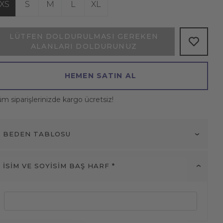
XS
S
M
L
XL
LÜTFEN DOLDURULMASI GEREKEN
ALANLARI DOLDURUNUZ
HEMEN SATIN AL
m siparişlerinizde kargo ücretsiz!
BEDEN TABLOSU
İSİM VE SOYİSİM BAŞ HARF *