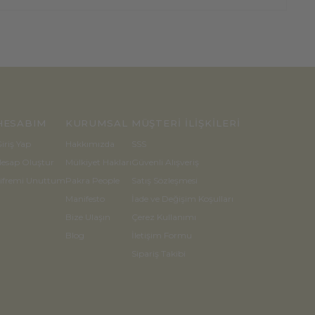
HESABIM
KURUMSAL
MÜŞTERİ İLİŞKİLERİ
iriş Yap
Hakkımızda
SSS
esap Oluştur
Mülkiyet Hakları
Güvenli Alışveriş
ifremi Unuttum
Pakra People
Satış Sözleşmesi
Manifesto
İade ve Değişim Koşulları
Bize Ulaşın
Çerez Kullanımı
Blog
İletişim Formu
Sipariş Takibi