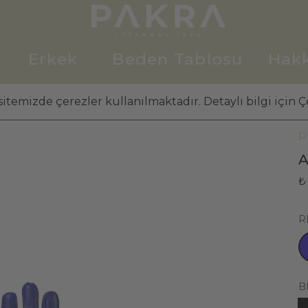
Erkek
Beden Tablosu
Hak
itemizde çerezler kullanılmaktadır. Detaylı bilgi için Çe
K
P
A
₺
R
B